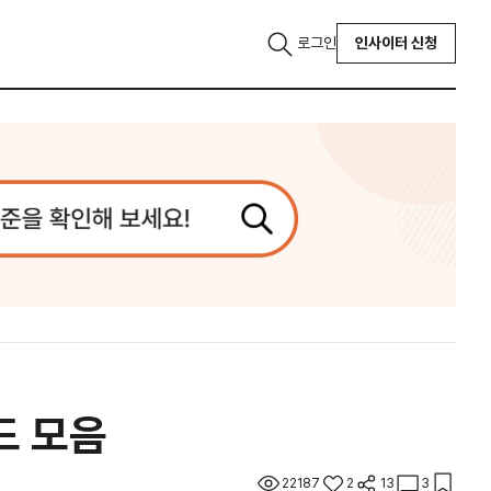
로그인
인사이터 신청
드 모음
22187
2
13
3