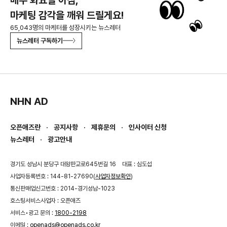
마케팅 감각을 깨워 드릴게요!
65,043명의 마케터를 성장시키는 뉴스레터
뉴스레터 구독하기
NHN AD
오픈애즈란
공지사항
제휴문의
인사이터 신청
뉴스레터
광고안내
경기도 성남시 분당구 대왕판교로645번길 16
대표 : 심도섭
사업자등록번호 : 144-81-27690(
사업자정보확인
)
통신판매업신고번호 : 2014-경기성남-1023
호스팅서비스사업자 : 오픈애즈
서비스•광고 문의 :
1800-2198
이메일 :
openads@openads.co.kr