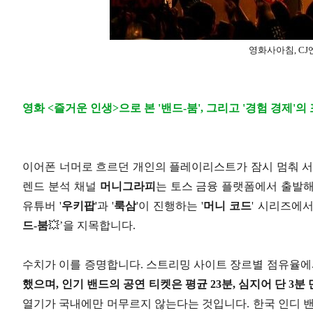
영화사아침, C
영화 <즐거운 인생>으로 본 '밴드-붐', 그리고 '경험 경제'의
이어폰 너머로 흐르던 개인의 플레이리스트가 잠시 멈춰 서
렌드 분석 채널
머니그라피
는 토스 금융 플랫폼에서 출발
유튜버 '
우키팝
'과 '
룩삼
'이 진행하는 '
머니 코드
' 시리즈에서
드-붐
💥’을 지목합니다.
수치가 이를 증명합니다. 스트리밍 사이트 장르별 점유율
했으며, 인기 밴드의 공연 티켓은 평균 23분, 심지어 단 3분 
열기가 국내에만 머무르지 않는다는 것입니다. 한국 인디 밴드의 