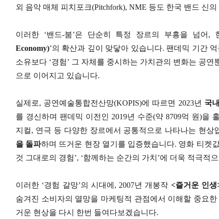
외 음악 매체 피치포크(Pitchfork), NME 등도 한국 밴드
이러한 ‘밴드-붐’은 단순히 특정 장르의 부흥을 넘어,
Economy)
’의 확산과 깊이 맞닿아 있습니다. 팬데믹 기간 
소유보다 ‘경험’ 그 자체를 중시하는 가치관의 변화는 공연뿐
으로 이어지고 있습니다.
실제로, 공연예술통합전산망(KOPIS)에 따르면 2023년
국내
를 경신하며 팬데믹 이전인 2019년 수준(약 8709억 원)
지컬, 연극 등 다양한 장르에서 공통적으로 나타나는 현상입니
을 돌파
하며 뜨거운 현장 열기를 입증했습니다. 영화 티켓값
것 그대로의 경험’, ‘함께하는 순간의 가치’에 더욱 적극적
이러한 ‘경험 갈망’의 시대에, 2007년 개봉작
<즐거운 인생
숨겨진 소비자의 열망을 마케팅적 관점에서 이해할 중요한 단
거운 현상을 다시 한번 들여다보겠습니다.