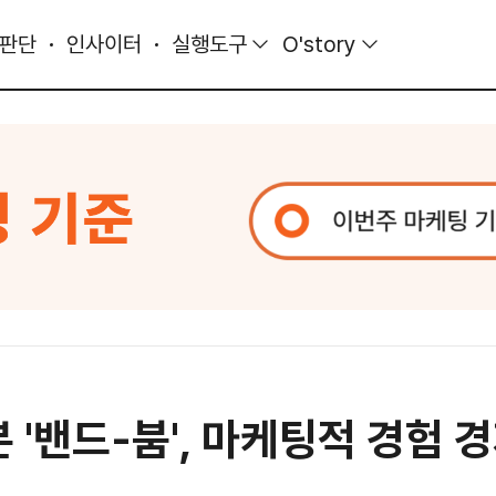
 판단
인사이터
실행도구
O'story
 '밴드-붐', 마케팅적 경험 