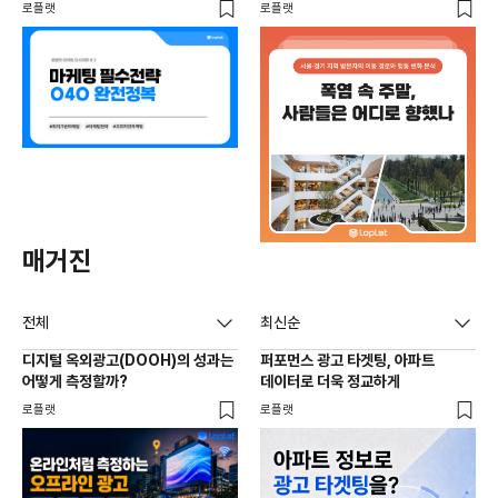
사람들은 어디로 향했나|작성자
로플랫
로플랫
loplat
매거진
전체
최신순
디지털 옥외광고(DOOH)의 성과는
퍼포먼스 광고 타겟팅, 아파트
어떻게 측정할까?
데이터로 더욱 정교하게
로플랫
로플랫