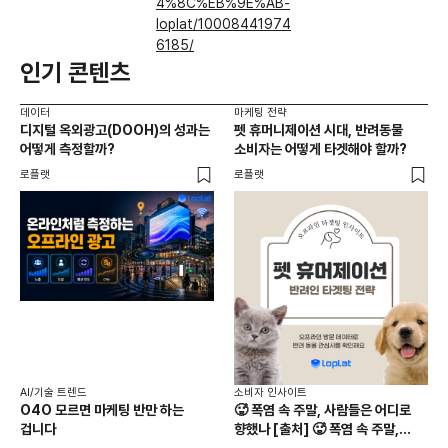
4%8C%EB%9E%AB-
loplat/10008441974
6185/
인기 콘텐츠
데이터
마케팅 전략
디지털 옥외광고(DOOH)의 성과는
펫 휴머니제이션 시대, 반려동물
어떻게 측정할까?
소비자는 어떻게 타겟해야 할까?
로플랫
로플랫
AI/기술 트렌드
소비자 인사이트
O4O 모르면 마케팅 반만 하는
🥵 폭염 속 주말, 사람들은 어디로
겁니다
향했나 [출처] 🥵 폭염 속 주말,