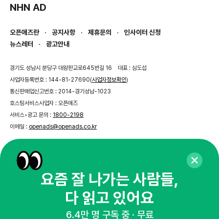
NHN AD
오픈애즈란
공지사항
제휴문의
인사이터 신청
뉴스레터
광고안내
경기도 성남시 분당구 대왕판교로645번길 16
대표 : 심도섭
사업자등록번호 : 144-81-27690(
사업자정보확인
)
통신판매업신고번호 : 2014-경기성남-1023
호스팅서비스사업자 : 오픈애즈
서비스•광고 문의 :
1800-2198
이메일 :
openads@openads.co.kr
이용약관
개인정보처리방침
instagram
thread
kakaotalk
요즘 잘 나가는 사람들,
다 읽고 있어요
© NHN AD. All rights reserved.
6.4만 명 구독 중 · 무료