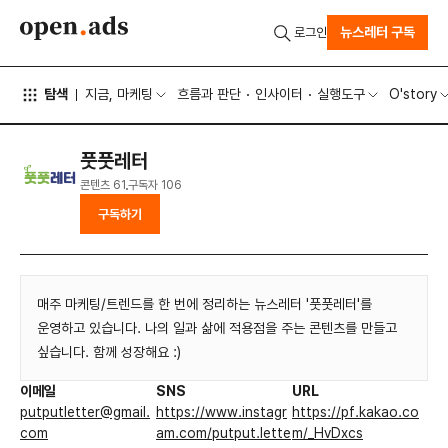
뉴스레터 구독
로그인
탐색
지금, 마케팅
흐름과 판단
인사이터
실행도구
O'story
풋풋레터
콘텐츠
61
구독자
106
구독하기
매주 마케팅/트렌드를 한 번에 정리하는 뉴스레터 '풋풋레터'를
운영하고 있습니다. 나의 일과 삶에 적용점을 주는 콘텐츠를 만들고
싶습니다. 함께 성장해요 :)
이메일
SNS
URL
putputletter@gmail.
https://www.instagr
https://pf.kakao.co
com
am.com/putput.lette
m/_HvDxcs