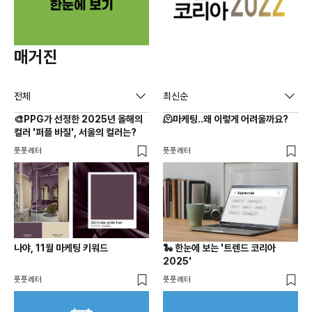
매거진
전체
최신순
🎨PPG가 선정한 2025년 올해의
🫠마케팅..왜 이렇게 어려울까요?
컬러 '퍼플 바질', 서울의 컬러는?
풋풋레터
풋풋레터
나야, 11월 마케팅 키워드
🐍 한눈에 보는 '트렌드 코리아
2025'
풋풋레터
풋풋레터