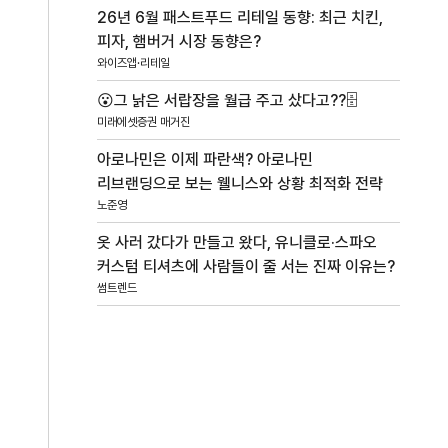
26년 6월 패스트푸드 리테일 동향: 최근 치킨,
피자, 햄버거 시장 동향은?
와이즈앱·리테일
😮그 낡은 서랍장을 월급 주고 샀다고??🗄️
미래에셋증권 매거진
아로나민은 이제 파란색? 아로나민
리브랜딩으로 보는 웰니스와 상황 최적화 전략
노준영
옷 사러 갔다가 만들고 왔다, 유니클로·스파오
커스텀 티셔츠에 사람들이 줄 서는 진짜 이유는?
썸트렌드