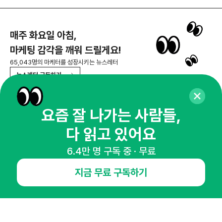
매주 화요일 아침,
마케팅 감각을 깨워 드릴게요!
65,043명의 마케터를 성장시키는 뉴스레터
뉴스레터 구독하기
요즘 잘 나가는 사람들,
다 읽고 있어요
NHN AD
6.4만 명 구독 중 · 무료
오픈애즈란
공지사항
제휴문의
인사이터 신청
지금 무료 구독하기
뉴스레터
광고안내
경기도 성남시 분당구 대왕판교로645번길 16
대표 : 심도섭
사업자등록번호 : 144-81-27690(
사업자정보확인
)
통신판매업신고번호 : 2014-경기성남-1023