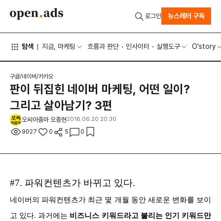
뉴스레터 구독
로그인
탐색
지금, 마케팅
흐름과 판단
인사이터
실행도구
O'story
구글/네이버/카카오
판이 뒤집힌 네이버 마케팅, 어떤 일이?
그리고 살아남기? 3편
오씨아줌마 오종현
2018.06.20 20:30
9027
0
5
0
#7. 파워컨텐츠가 바뀌고 있다.
네이버의 파워컨텐츠가 최근 몇 개월 동안 새로운 변화를 보이
고 있다. 과거에는
비즈니스 키워드라고 불리는 인기 키워드만