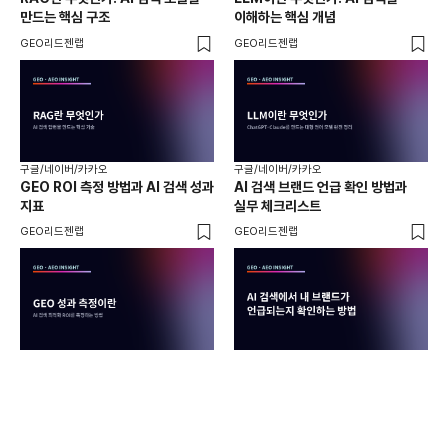
만드는 핵심 구조
이해하는 핵심 개념
체
GEO리드젠랩
GEO리드젠랩
GE
구글/네이버/카카오
구글/네이버/카카오
구글
GEO ROI 측정 방법과 AI 검색 성과
AI 검색 브랜드 언급 확인 방법과
롱테
지표
실무 체크리스트
SE
GEO리드젠랩
GEO리드젠랩
GE