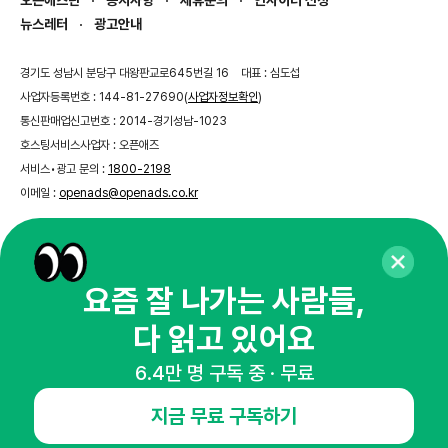
오픈애즈란
공지사항
제휴문의
인사이터 신청
뉴스레터
광고안내
경기도 성남시 분당구 대왕판교로645번길 16
대표 : 심도섭
사업자등록번호 : 144-81-27690(
사업자정보확인
)
통신판매업신고번호 : 2014-경기성남-1023
호스팅서비스사업자 : 오픈애즈
서비스•광고 문의 :
1800-2198
이메일 :
openads@openads.co.kr
이용약관
개인정보처리방침
instagram
thread
kakaotalk
요즘 잘 나가는 사람들,
다 읽고 있어요
© NHN AD. All rights reserved.
6.4만 명 구독 중 · 무료
지금 무료 구독하기