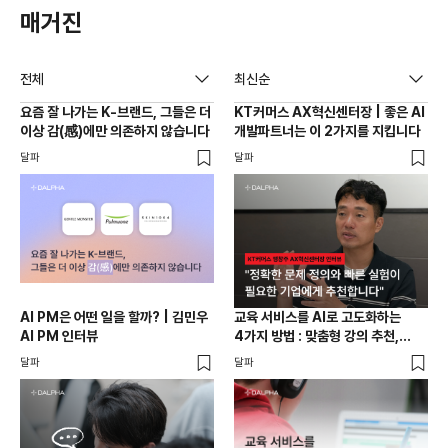
매거진
전체
최신순
요즘 잘 나가는 K-브랜드, 그들은 더
KT커머스 AX혁신센터장 | 좋은 AI
이상 감(感)에만 의존하지 않습니다
개발파트너는 이 2가지를 지킵니다
달파
달파
AI PM은 어떤 일을 할까? | 김민우
교육 서비스를 AI로 고도화하는
AI PM 인터뷰
4가지 방법 : 맞춤형 강의 추천,
튜터링 챗봇, 역량 평가, 교육과정
달파
달파
검색