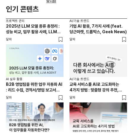
w=all
인기 콘텐츠
프로젝트 관리
AI/기술 트렌드
2025년 LLM 모델 종류 총정리 :
기업 AI 활용, 7가지 사례 (feat.
성능 비교, 업무 활용 사례, LLM
당근마켓, 드롭박스, Geek News)
AGENT
달파
달파
AI 실무 활용
AI/기술 트렌드
B2B 영업팀을 위한 업무 자동화 AI
교육 서비스를 AI로 고도화하는
: 리드 수집, 견적서/영업 보고서
4가지 방법 : 맞춤형 강의 추천,
작성, 영업 데이터 기록/관리
튜터링 챗봇, 역량 평가, 교육과정
달파
달파
검색