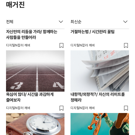
매거진
전체
최신순
자신만의 리듬을 가라/ 함께하는
거절하는법 / 시간관리 꿀팁
사람들을 만들어라
디지털N잡러 깨비
디지털N잡러 깨비
욕심이 많다/ 시간을 과감하게
내향적/외향적?/ 자신의 리미트를
줄여보자
정해라
디지털N잡러 깨비
디지털N잡러 깨비