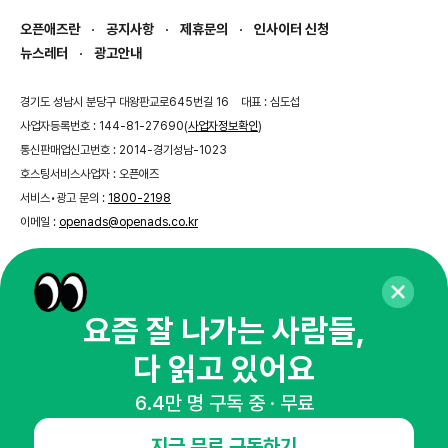
오픈애즈란
공지사항
제휴문의
인사이터 신청
뉴스레터
광고안내
경기도 성남시 분당구 대왕판교로645번길 16
대표 : 심도섭
사업자등록번호 : 144-81-27690(
사업자정보확인
)
통신판매업신고번호 : 2014-경기성남-1023
호스팅서비스사업자 : 오픈애즈
서비스•광고 문의 :
1800-2198
이메일 :
openads@openads.co.kr
이용약관
개인정보처리방침
instagram
thread
kakaotalk
요즘 잘 나가는 사람들,
다 읽고 있어요
© NHN AD. All rights reserved.
6.4만 명 구독 중 · 무료
지금 무료 구독하기