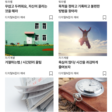
워라벨
워라벨
무섭고 두려워요, 자신이 끌리는
목적을 정하고 기록하고 불편한
것을 해라
방법을 찾아라
디지털N잡러 깨비
디지털N잡러 깨비
자기계발
자기계발
거절하는법 / 시간관리 꿀팁
욕심이 많다/ 시간을 과감하게
줄여보자
디지털N잡러 깨비
디지털N잡러 깨비