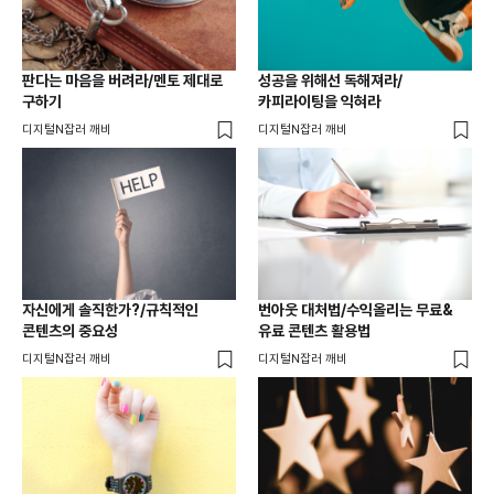
판다는 마음을 버려라/멘토 제대로
성공을 위해선 독해져라/
구하기
카피라이팅을 익혀라
디지털N잡러 깨비
디지털N잡러 깨비
자신에게 솔직한가?/규칙적인
번아웃 대처법/수익올리는 무료&
콘텐츠의 중요성
유료 콘텐츠 활용법
디지털N잡러 깨비
디지털N잡러 깨비