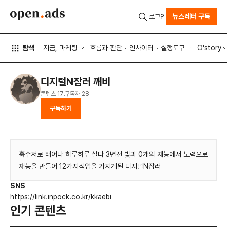
뉴스레터 구독
로그인
탐색
지금, 마케팅
흐름과 판단
인사이터
실행도구
O'story
디지털N잡러 깨비
콘텐츠
17
구독자
28
구독하기
흙수저로 태어나 하루하루 살다 3년전 빚과 0개의 재능에서 노력으로
재능을 만들어 12가지직업을 가지게된 디지털N잡러
SNS
https://link.inpock.co.kr/kkaebi
인기 콘텐츠