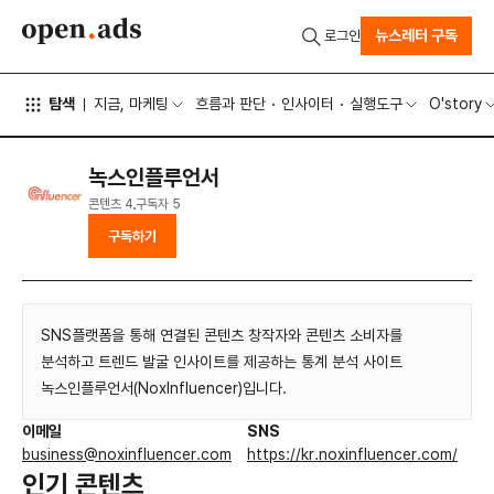
뉴스레터 구독
로그인
탐색
지금, 마케팅
흐름과 판단
인사이터
실행도구
O'story
녹스인플루언서
콘텐츠
4
구독자
5
구독하기
SNS플랫폼을 통해 연결된 콘텐츠 창작자와 콘텐츠 소비자를
분석하고 트렌드 발굴 인사이트를 제공하는 통계 분석 사이트
녹스인플루언서(NoxInfluencer)입니다.
이메일
SNS
business@noxinfluencer.com
https://kr.noxinfluencer.com/
인기 콘텐츠