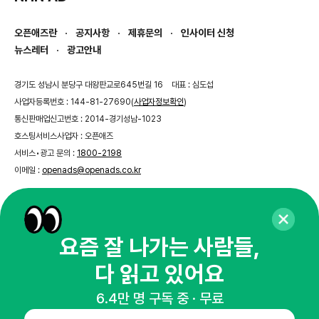
오픈애즈란
공지사항
제휴문의
인사이터 신청
뉴스레터
광고안내
경기도 성남시 분당구 대왕판교로645번길 16
대표 : 심도섭
사업자등록번호 : 144-81-27690(
사업자정보확인
)
통신판매업신고번호 : 2014-경기성남-1023
호스팅서비스사업자 : 오픈애즈
서비스•광고 문의 :
1800-2198
이메일 :
openads@openads.co.kr
이용약관
개인정보처리방침
instagram
thread
kakaotalk
요즘 잘 나가는 사람들,
다 읽고 있어요
© NHN AD. All rights reserved.
6.4만 명 구독 중 · 무료