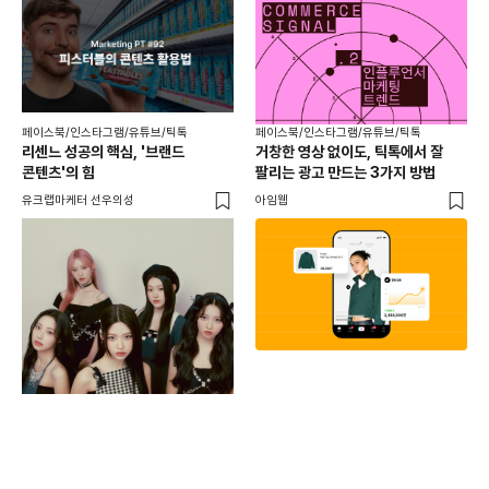
페이스북/인스타그램/유튜브/틱톡
페이스북/인스타그램/유튜브/틱톡
리센느 성공의 핵심, '브랜드
거창한 영상 없이도, 틱톡에서 잘
콘텐츠'의 힘
팔리는 광고 만드는 3가지 방법
유크랩마케터 선우의성
아임웹
페이
동
브
유크