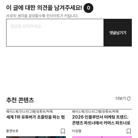
이 글에 대한 의견을 남겨주세요!
0
서로의 생각을 공유할수록 인사이트가 커집니다.
댓글남기기
더보기
추천 콘텐츠
페이스북/인스타그램/유튜브/틱톡
페이스북/인스타그램/유튜브/틱톡
페이
세계 1위 유튜버가 초콜릿을 파는 법
2026 인플루언서 마케팅 트렌드:
브
콘텐츠 파트너에서 커머스 파트너로
팬
플랜브로
아임웹
유크