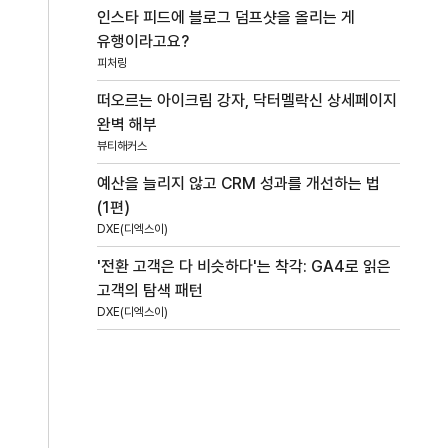
인스타 피드에 블로그 덤프샷을 올리는 게
유행이라고요?
피처링
떠오르는 아이크림 강자, 닥터멜락신 상세페이지
완벽 해부
뷰티해커스
예산을 늘리지 않고 CRM 성과를 개선하는 법
(1편)
DXE(디엑스이)
'전환 고객은 다 비슷하다'는 착각: GA4로 읽은
고객의 탐색 패턴
DXE(디엑스이)