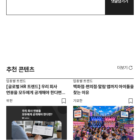
댓글남기기
더보기
추천 콘텐츠
업종별 트렌드
업종별 트렌드
업종
[글로벌 HR 트렌드] 우리 회사
백화점·편의점·알람 앱까지 아이돌을
드라
연봉을 모두에게 공개해야 한다면? |
찾는 이유
진
급여 투명성 법, 해외 사례, 연봉
위펀
기묘한
기묘
공개, 채용 공고