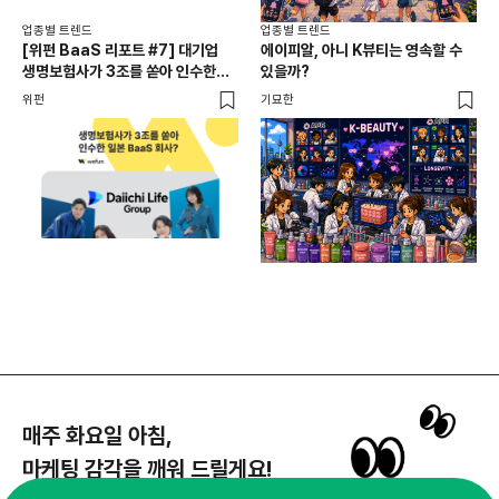
업종별 트렌드
업종별 트렌드
업종
[위펀 BaaS 리포트 #7] 대기업
에이피알, 아니 K뷰티는 영속할 수
민음
생명보험사가 3조를 쏟아 인수한
있을까?
달
일본 BaaS 회사의 정체는?
위펀
기묘한
기묘
매주 화요일 아침,
마케팅 감각을 깨워 드릴게요!
65,043명의 마케터를 성장시키는 뉴스레터