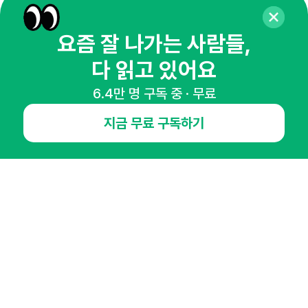
뉴스레터 구독하기
요즘 잘 나가는 사람들,
다 읽고 있어요
6.4만 명 구독 중 · 무료
NHN AD
지금 무료 구독하기
오픈애즈란
공지사항
제휴문의
인사이터 신청
뉴스레터
광고안내
경기도 성남시 분당구 대왕판교로645번길 16
대표 : 심도섭
사업자등록번호 : 144-81-27690(
사업자정보확인
)
통신판매업신고번호 : 2014-경기성남-1023
호스팅서비스사업자 : 오픈애즈
서비스•광고 문의 :
1800-2198
이메일 :
openads@openads.co.kr
이용약관
개인정보처리방침