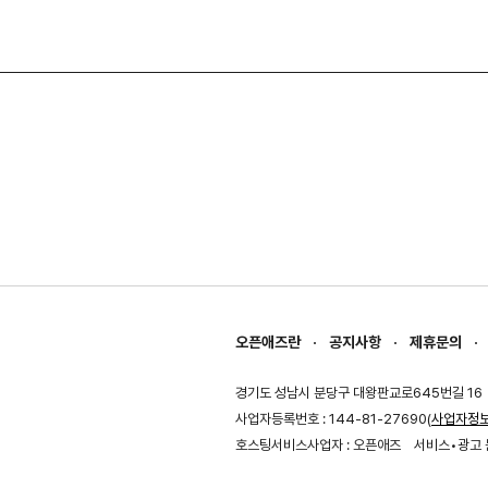
오픈애즈란
공지사항
제휴문의
경기도 성남시 분당구 대왕판교로645번길 16
사업자등록번호 : 144-81-27690(
사업자정
호스팅서비스사업자 : 오픈애즈
서비스•광고 