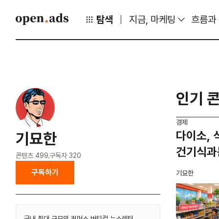
탐색
지금, 마케팅
흐름과
인기 
경제
다이소, 
기묘한
건기식과
콘텐츠
499
구독자
320
구독하기
기묘한
국내 최대 규모의 커머스 버티컬 뉴스레터