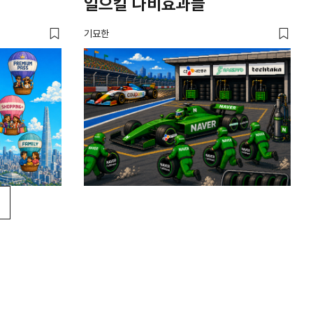
일으킬 나비효과들
기묘한