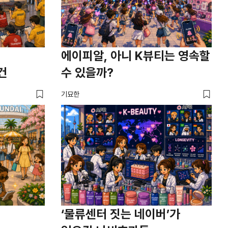
에이피알, 아니 K뷰티는 영속할
건
수 있을까?
기묘한
‘물류센터 짓는 네이버’가