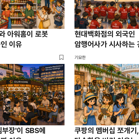
와 아워홈이 로봇
현대백화점의 외국인
묶인 이유
암행어사가 시사하는 
기묘한
김부장'이 SBS에
쿠팡의 멤버십 쪼개기,