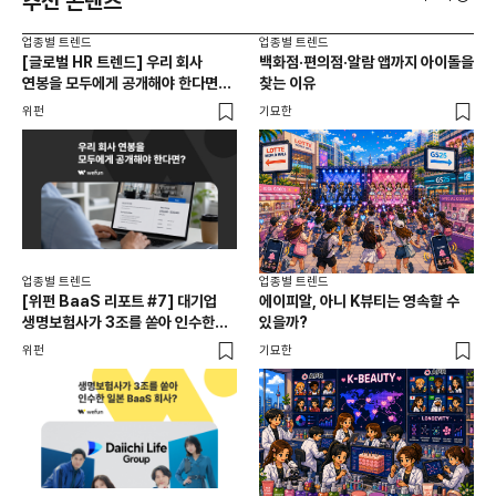
추천 콘텐츠
업종별 트렌드
업종별 트렌드
업종
[글로벌 HR 트렌드] 우리 회사
백화점·편의점·알람 앱까지 아이돌을
드라
연봉을 모두에게 공개해야 한다면? |
찾는 이유
진
급여 투명성 법, 해외 사례, 연봉
위펀
기묘한
기묘
공개, 채용 공고
업종별 트렌드
업종별 트렌드
업종
[위펀 BaaS 리포트 #7] 대기업
에이피알, 아니 K뷰티는 영속할 수
민음
생명보험사가 3조를 쏟아 인수한
있을까?
달
일본 BaaS 회사의 정체는?
위펀
기묘한
기묘