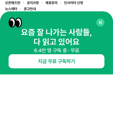
오픈애즈란
공지사항
제휴문의
인사이터 신청
뉴스레터
광고안내
경기도 성남시 분당구 대왕판교로645번길 16
대표 : 심도섭
사업자등록번호 : 144-81-27690(
사업자정보확인
)
요즘 잘 나가는 사람들,
통신판매업신고번호 : 2014-경기성남-1023
다 읽고 있어요
호스팅서비스사업자 : 오픈애즈
서비스•광고 문의 :
1800-2198
6.4만 명 구독 중 · 무료
이메일 :
openads@openads.co.kr
지금 무료 구독하기
이용약관
개인정보처리방침
instagram
thread
kakaotalk
© NHN AD. All rights reserved.