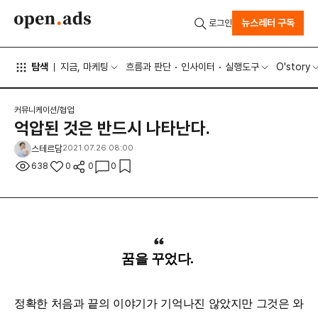
뉴스레터 구독
로그인
탐색
지금, 마케팅
흐름과 판단
인사이터
실행도구
O'story
커뮤니케이션/협업
억압된 것은 반드시 나타난다.
스테르담
2021.07.26 08:00
638
0
0
0
꿈을 꾸었다.
정확한 처음과 끝의 이야기가 기억나진 않았지만 그것은 와