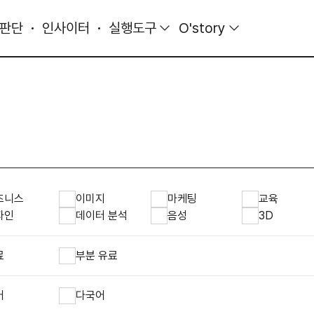
 판단
인사이터
실행도구
O'story
즈니스
이미지
마케팅
교육
자인
데이터 분석
음성
3D
료
부분 유료
어
다국어