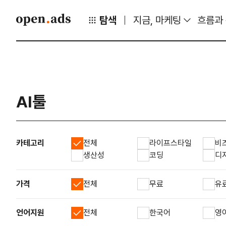
탐색
지금, 마케팅
흐름과
AI툴
카테고리
전체
라이프스타일
비
생산성
코딩
디
가격
전체
무료
유
언어지원
전체
한국어
영