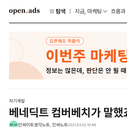
탐색
지금, 마케팅
흐름과
자기계발
베네딕트 컴버베치가 말했죠
인싸이트생각노트, 인싸노트
2021.03.02 10:46