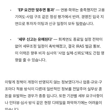
•
'EP
요건만 맞추면 통과
'
—
연봉
·
학위는 충족했지만 고용
기여도
·
사업 구조 같은 정성 평가에서 반려
.
경영진 입국 지
연으로 투자자 미팅과 신규 일정이 모두 밀렸습니다
.
•
'
세무 신고는 유예된다
'
—
회계연도 종료일 설정 전략이
없어 세무조정 일정이 촉박해졌고
,
결국
IRAS
벌금 통보
.
이 이력은 향후 비자 심사의
'
사업 실체
·
신뢰도
'
에도 간접 영
향을 줄 수 있습니다
.
이렇게 정책이 개정이 반영되지 않는 정보였다거나 업종·규모·구
조마다 적용 방식이 다른데 일반적인 정보를 전달주어 실무상 혼
돈을 유발하는 경우가 종종 입니다. 또한 기관별 세부 요구사항이
나 인터뷰·심사 방식 같은 현장 디테일을 파악하기에는 어려움이
있습니다.