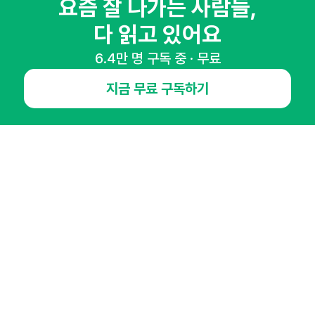
요즘 잘 나가는 사람들,
매주 화요일 아침,
다 읽고 있어요
마케팅 감각을 깨워 드릴게요!
65,043명의 마케터를 성장시키는 뉴스레터
6.4만 명 구독 중 · 무료
뉴스레터 구독하기
지금 무료 구독하기
NHN AD
오픈애즈란
공지사항
제휴문의
인사이터 신청
뉴스레터
광고안내
경기도 성남시 분당구 대왕판교로645번길 16
대표 : 심도섭
사업자등록번호 : 144-81-27690(
사업자정보확인
)
통신판매업신고번호 : 2014-경기성남-1023
호스팅서비스사업자 : 오픈애즈
서비스•광고 문의 :
1800-2198