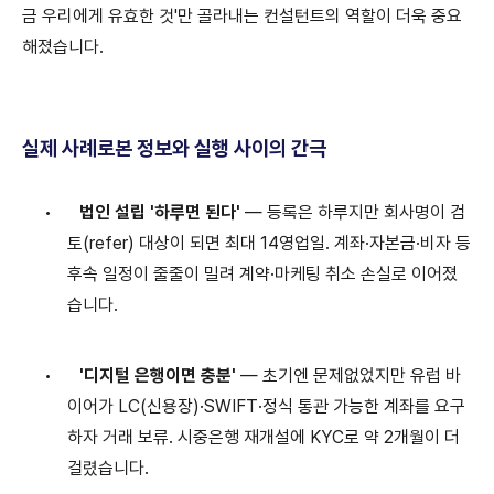
금 우리에게 유효한 것'만 골라내는 컨설턴트의 역할이 더욱 중요
해졌습니다.
실제 사례로본 정보와 실행 사이의 간극
•
법인 설립
'
하루면 된다
'
—
등록은 하루지만 회사명이 검
토
(refer)
대상이 되면 최대
14
영업일
.
계좌
·
자본금
·
비자 등
후속 일정이 줄줄이 밀려 계약
·
마케팅 취소 손실로 이어졌
습니다
.
•
'
디지털 은행이면 충분
'
—
초기엔 문제없었지만 유럽 바
이어가
LC(
신용장
)·SWIFT·
정식 통관 가능한 계좌를 요구
하자 거래 보류
.
시중은행 재개설에
KYC
로 약
2
개월이 더
걸렸습니다
.