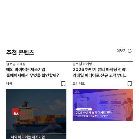
더보기
추천 콘텐츠
글로벌 마케팅
글로벌 마케팅
글로
해외 바이어는 제조기업
2026 하반기 뷰티 마케팅 전략 :
K
홈페이지에서 무엇을 확인할까?
리테일 미디어로 신규 고객부터
리테
재구매까지
비에
바름
크리테오
크리
글로
홍콩
체