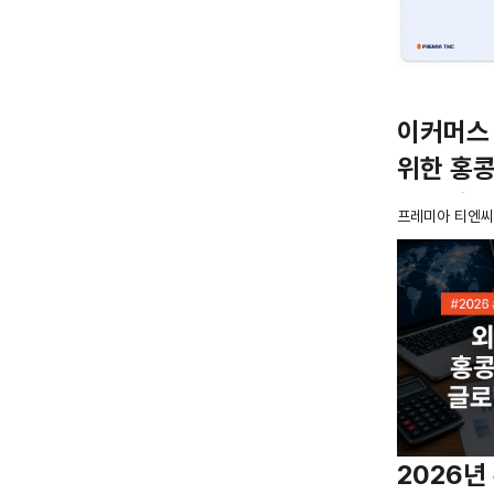
이커머스
위한 홍
글로벌 P
프레미아 티엔씨
2026년