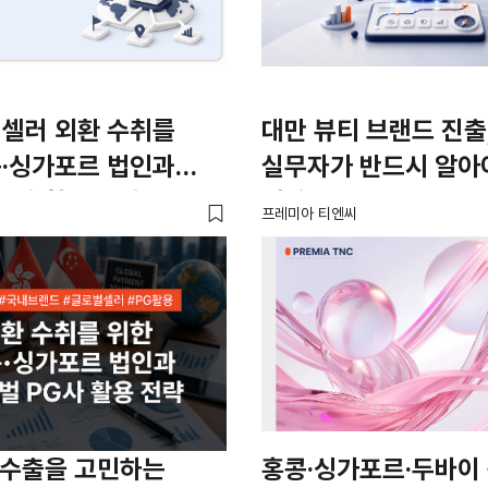
 셀러 외환 수취를
대만 뷰티 브랜드 진출
콩·싱가포르 법인과
실무자가 반드시 알아
G사 활용 전략
절차는?
프레미아 티엔씨
 수출을 고민하는
홍콩·싱가포르·두바이 