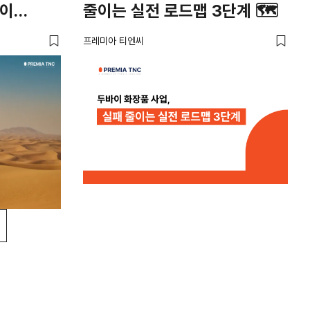
팅이
줄이는 실전 로드맵 3단계 🗺️
프레미아 티엔씨