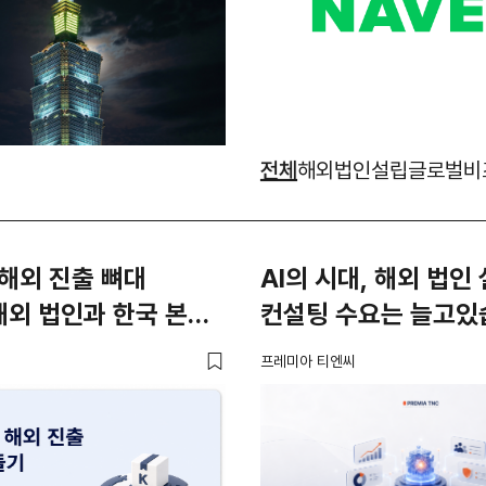
전체
해외법인설립
글로벌비
해외 진출 뼈대
AI의 시대, 해외 법인
해외 법인과 한국 본사
컨설팅 수요는 늘고있
담
프레미아 티엔씨