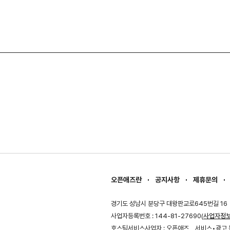
오픈애즈란
공지사항
제휴문의
경기도 성남시 분당구 대왕판교로645번길 16
사업자등록번호 : 144-81-27690(
사업자정
호스팅서비스사업자 : 오픈애즈
서비스•광고 