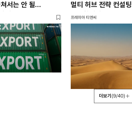
쳐서는 안 될
멀티 허브 전략 컨설
사업
필요합니다.
프레미아 티엔씨
더보기
(9/40)