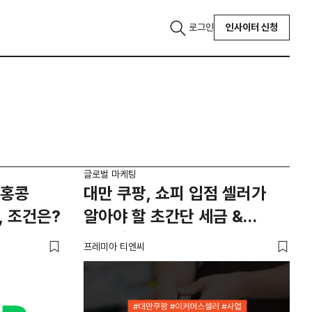
로그인
인사이터 신청
글로벌 마케팅
 홍콩
대만 쿠팡, 쇼피 입점 셀러가
, 조건은?
알아야 할 초간단 세금 &
통일영수증 실무
프레미아 티엔씨