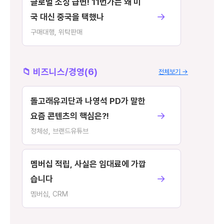
글로벌 소싱 급변! 11번가는 왜 미
→
국 대신 중국을 택했나
구매대행, 위탁판매
📁 비즈니스/경영(6)
전체보기 →
돌고래유괴단과 나영석 PD가 말한
→
요즘 콘텐츠의 핵심은?!
정체성, 브랜드유튜브
멤버십 적립, 사실은 임대료에 가깝
→
습니다
멤버십, CRM