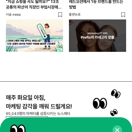
"지금 쇼핑몰 사도 될까요?" 13조
레드오션에서 1등 브랜드를 만드는
매
공룡의 파산이 직장인 부업시장에
방법
불러온 나비효과
이숲 esoop
플랜브로
플랜
매주 화요일 아침,
마케팅 감각을 깨워 드릴게요!
65,043명의 마케터를 성장시키는 뉴스레터
뉴스레터 구독하기