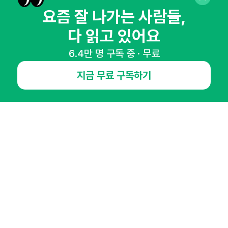
요즘 잘 나가는 사람들,
다 읽고 있어요
NHN AD
6.4만 명 구독 중 · 무료
오픈애즈란
공지사항
제휴문의
인사이터 신청
지금 무료 구독하기
뉴스레터
광고안내
경기도 성남시 분당구 대왕판교로645번길 16
대표 : 심도섭
사업자등록번호 : 144-81-27690(
사업자정보확인
)
통신판매업신고번호 : 2014-경기성남-1023
호스팅서비스사업자 : 오픈애즈
서비스•광고 문의 :
1800-2198
이메일 :
openads@openads.co.kr
이용약관
개인정보처리방침
instagram
thread
kakaotalk