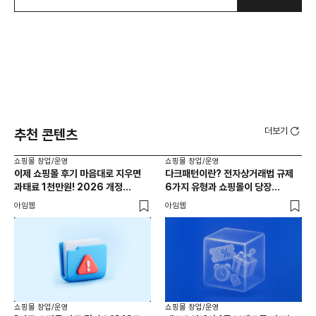
더보기
추천 콘텐츠
쇼핑몰 창업/운영
쇼핑몰 창업/운영
쇼핑
이제 쇼핑몰 후기 마음대로 지우면
다크패턴이란? 전자상거래법 규제
간편
과태료 1천만원! 2026 개정
6가지 유형과 쇼핑몰이 당장
1
전자상거래법 핵심 정리
체크해야 할 것
아임웹
아임웹
아임
쇼핑몰 창업/운영
쇼핑몰 창업/운영
쇼핑