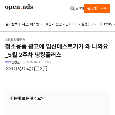
뉴스레터 구독
로그인
탐색
지금, 마케팅
흐름과 판단
인사이터
실행도구
O'story
쇼핑몰 창업/운영
청소용품 광고에 임신테스트기가 왜 나와요
_5월 2주차 띵킹플러스
띵킹플러스
2026.05.15 08:00
853
0
2
0
한눈에 보는 핵심요약