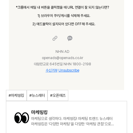
*크롬에서 메일 내 버튼을 클릭했을 때 URL 연결이 잘 되지 않는다면?
1) 브라우저 쿠키/캐시를 삭제해 주세요.
2) 애드블락이 설치되어 있다면 OFF해 주세요.
NHN AD
openads@openads.co.kr
대왕판교로 645번길 NHN 1800-2198
수신거부
Unsubscribe
#마케띵킹
#뉴스레터
#오픈애즈
마케띵킹
마케팅으로 생각하다. 마케띵킹! 마케팅 트렌드 뉴스레터
마케띵킹은 ‘다양한 마케팅’을 다양한 ‘마케팅 관점’으로
바라봅니다.