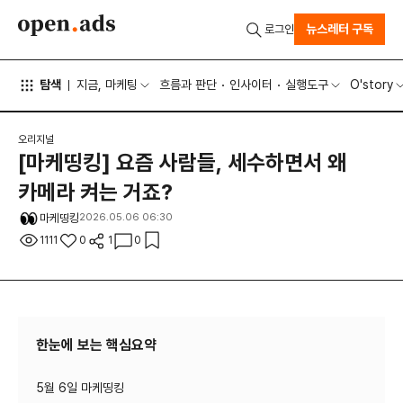
뉴스레터 구독
로그인
탐색
지금, 마케팅
흐름과 판단
인사이터
실행도구
O'story
오리지널
[마케띵킹] 요즘 사람들, 세수하면서 왜
카메라 켜는 거죠?
마케띵킹
2026.05.06 06:30
1111
0
1
0
한눈에 보는 핵심요약
5월 6일 마케띵킹