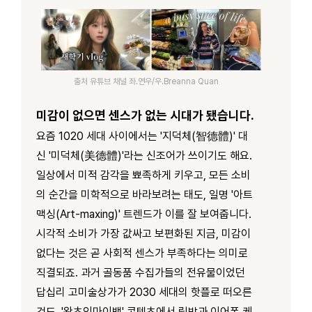
출처
유튜브 채널 좌.연우/우.Breanna Quan
미감이 없으면 센스가 없는 시대가 됐습니다.
요즘 1020 세대 사이에서는 '지덕체(智德體)' 대
신 '미덕체(美德體)'라는 신조어가 쓰이기도 해요.
일상에서 미적 감각을 뾰족하게 키우고, 모든 소비
의 순간을 미학적으로 바라보려는 태도, 일명 '아트
맥싱(Art-maxing)' 트렌드가 이를 잘 보여줍니다.
시각적 소비가 가장 값싸고 보편화된 지금, 미감이
없다는 것은 곧 사회적 센스가 부족하다는 의미로
직결되죠. 과거 골동품 수집가들의 전유물이었던
답십리 고미술상가가 2030 세대의 핫플로 떠오른
것도, '왓츠인마이백' 콘텐츠에서 립밤과 이어폰 케