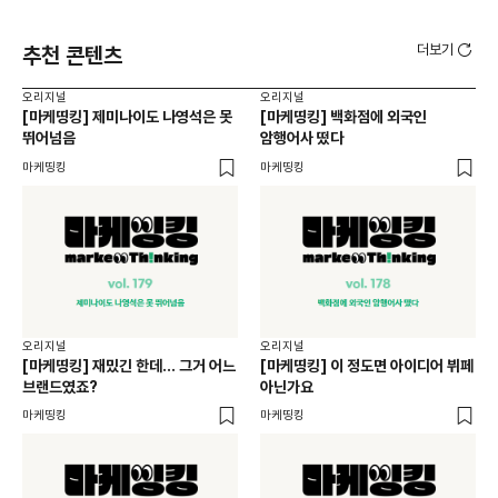
더보기
추천 콘텐츠
오리지널
오리지널
오리
[마케띵킹] 제미나이도 나영석은 못
[마케띵킹] 백화점에 외국인
[마
뛰어넘음
암행어사 떴다
손
마케띵킹
마케띵킹
마케
오리지널
오리지널
오리
[마케띵킹] 재밌긴 한데... 그거 어느
[마케띵킹] 이 정도면 아이디어 뷔페
[마
브랜드였죠?
아닌가요
검
마케띵킹
마케띵킹
마케