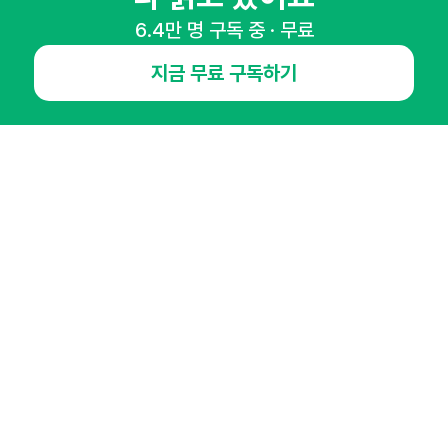
매주 화요일 아침,
6.4만 명 구독 중 · 무료
마케팅 감각을 깨워 드릴게요!
65,043명의 마케터를 성장시키는 뉴스레터
지금 무료 구독하기
뉴스레터 구독하기
NHN AD
오픈애즈란
공지사항
제휴문의
인사이터 신청
뉴스레터
광고안내
경기도 성남시 분당구 대왕판교로645번길 16
대표 : 심도섭
사업자등록번호 : 144-81-27690(
사업자정보확인
)
통신판매업신고번호 : 2014-경기성남-1023
호스팅서비스사업자 : 오픈애즈
서비스•광고 문의 :
1800-2198