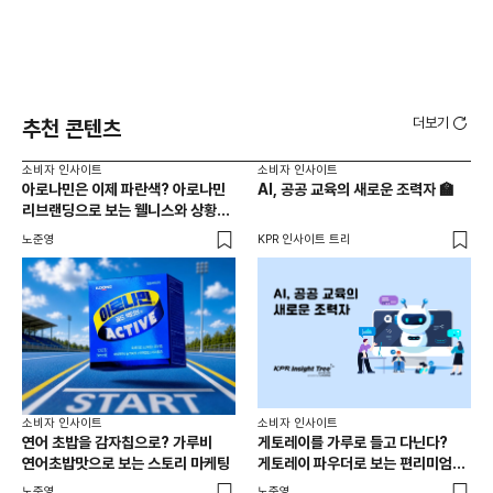
더보기
추천 콘텐츠
소비자 인사이트
소비자 인사이트
소비
아로나민은 이제 파란색? 아로나민
AI, 공공 교육의 새로운 조력자 🏫
백
리브랜딩으로 보는 웰니스와 상황
찾
최적화 전략
노준영
KPR 인사이트 트리
기묘
소비
소비자 인사이트
소비자 인사이트
성수
연어 초밥을 감자칩으로? 가루비
게토레이를 가루로 들고 다닌다?
경험
연어초밥맛으로 보는 스토리 마케팅
게토레이 파우더로 보는 편리미엄과
상황 최적화 전략
노준
노준영
노준영