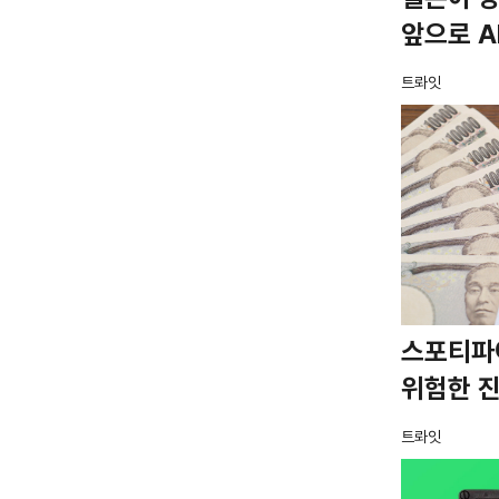
앞으로 A
트롸잇
스포티파
위험한 
트롸잇