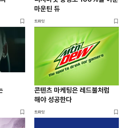
마운틴 듀
트롸잇
는
콘텐츠 마케팅은 레드불처럼
해야 성공한다
트롸잇