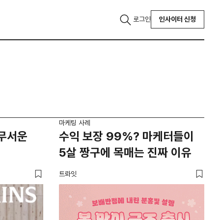
로그인
인사이터 신청
마케팅 사례
무서운
수익 보장 99%? 마케터들이
5살 짱구에 목매는 진짜 이유
트롸잇