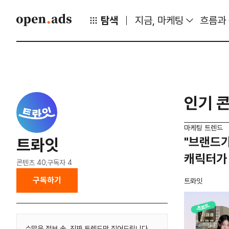
탐색
지금, 마케팅
흐름과
인기 
마케팅 트렌드
"브랜드가
트롸잇
캐릭터가
콘텐츠
40
구독자
4
구독하기
트롸잇
수많은 정보 속, 진짜 트렌드만 짚어드립니다.