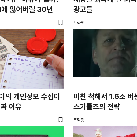
I에 잃어버릴 30년
광고들
트롸잇
이의 개인정보 수집이
미친 척해서 1.6조 버
진짜 이유
스키틀즈의 전략
트롸잇