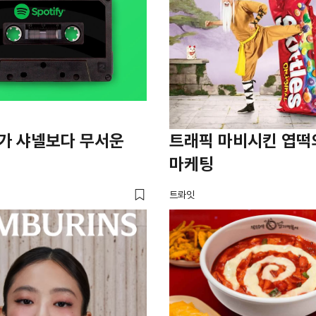
가 샤넬보다 무서운
트래픽 마비시킨 엽떡
마케팅
트롸잇