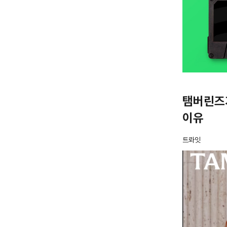
탬버린즈
이유
트롸잇