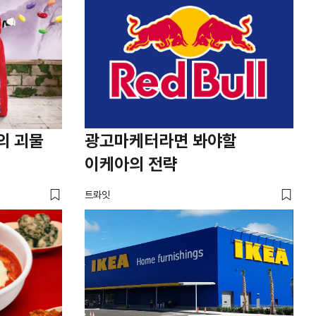
의 괴물
광고마케터라면 봐야할
이케아의 전략
트롸잇