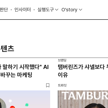
 판단
인사이터
실행도구
O'story
콘텐츠
브랜딩
 말하기 시작했다" AI
탬버린즈가 샤넬보다 
 바꾸는 마케팅
이유
트롸잇