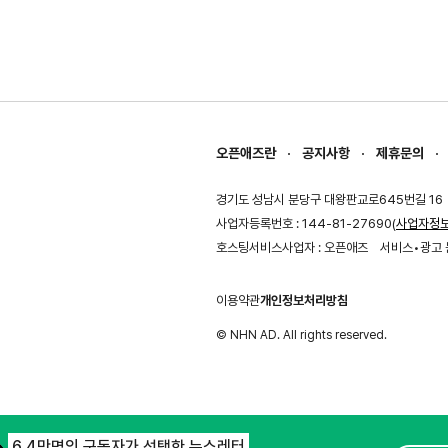
오픈애즈란
공지사항
제휴문의
경기도 성남시 분당구 대왕판교로645번길 16
사업자등록번호 : 144-81-27690(
사업자정
호스팅서비스사업자 : 오픈애즈
서비스•광고 
이용약관
개인정보처리방침
© NHN AD. All rights reserved.
6.4만명의 구독자가 선택한 뉴스레터