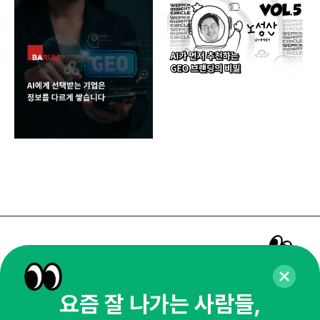
AI 
크로
RO
크리
매주 화요일 아침,
마케팅 감각을 깨워 드릴게요!
65,043명의 마케터를 성장시키는 뉴스레터
요즘 잘 나가는 사람들,
뉴스레터 구독하기