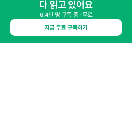
다 읽고 있어요
6.4만 명 구독 중 · 무료
지금 무료 구독하기
NHN AD
오픈애즈란
공지사항
제휴문의
인사이터 신청
뉴스레터
광고안내
경기도 성남시 분당구 대왕판교로645번길 16
대표 : 심도섭
사업자등록번호 : 144-81-27690(
사업자정보확인
)
통신판매업신고번호 : 2014-경기성남-1023
호스팅서비스사업자 : 오픈애즈
서비스•광고 문의 :
1800-2198
이메일 :
openads@openads.co.kr
이용약관
개인정보처리방침