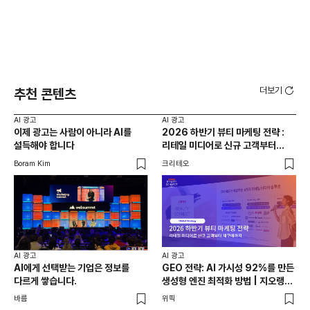
더보기
추천 콘텐츠
AI 광고
AI 광고
AI 
이제 광고는 사람이 아니라 AI를
2026 하반기 뷰티 마케팅 전략 :
바
설득해야 합니다
리테일 미디어로 신규 고객부터
방
재구매까지
Boram Kim
크리테오
팡고
AI 광고
AI 광고
AI에게 선택받는 기업은 정보를
GEO 전략: AI 가시성 92%를 만든
다르게 쌓습니다.
생성형 엔진 최적화 방법 | 지오랭크
노성산 대표
바름
위픽