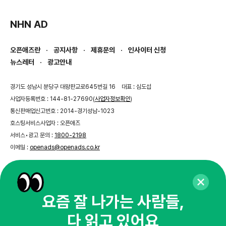
NHN AD
오픈애즈란
공지사항
제휴문의
인사이터 신청
뉴스레터
광고안내
경기도 성남시 분당구 대왕판교로645번길 16
대표 : 심도섭
사업자등록번호 : 144-81-27690(
사업자정보확인
)
통신판매업신고번호 : 2014-경기성남-1023
호스팅서비스사업자 : 오픈애즈
서비스•광고 문의 :
1800-2198
이메일 :
openads@openads.co.kr
이용약관
개인정보처리방침
instagram
thread
kakaotalk
요즘 잘 나가는 사람들,
다 읽고 있어요
© NHN AD. All rights reserved.