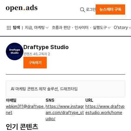
뉴스레터 구독
로그인
탐색
지금, 마케팅
흐름과 판단
인사이터
실행도구
O'story
Draftype Studio
콘텐츠
46
구독자
2
구독하기
AI 마케팅 콘텐츠 제작 솔루션, 드래프타입
이메일
SNS
URL
wbkim311@draftype.
https://www.instagr
https://www.draftyp
net
am.com/draftype_st
estudio.work/home
udio/
인기 콘텐츠