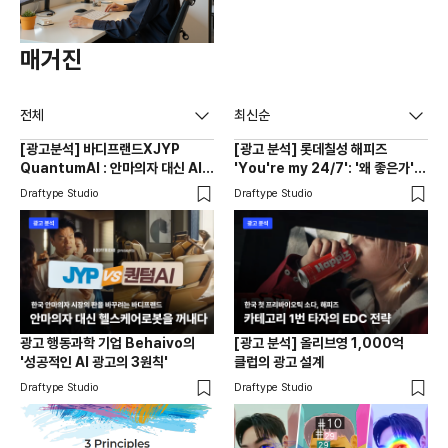
매거진
전체
최신순
[광고분석] 바디프랜드XJYP
[광고 분석] 롯데칠성 해피즈
QuantumAI : 안마의자 대신 AI
'You're my 24/7': '왜 좋은가'
헬스케어로봇을 꺼내다
대신 '언제 마시냐'를 점유했다
Draftype Studio
Draftype Studio
광고 행동과학 기업 Behaivo의
[광고 분석] 올리브영 1,000억
'성공적인 AI 광고의 3원칙'
클럽의 광고 설계
Draftype Studio
Draftype Studio