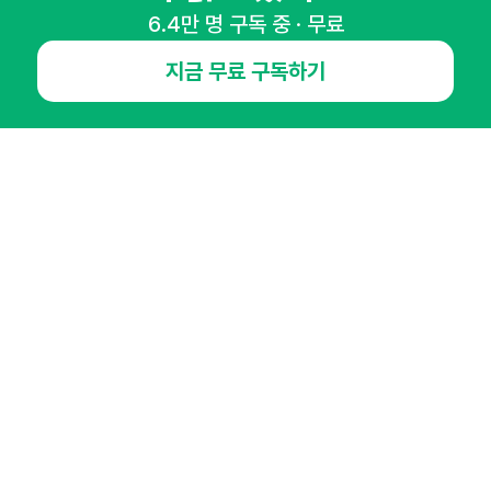
6.4만 명 구독 중 · 무료
NHN AD
지금 무료 구독하기
오픈애즈란
공지사항
제휴문의
인사이터 신청
뉴스레터
광고안내
경기도 성남시 분당구 대왕판교로645번길 16
대표 : 심도섭
사업자등록번호 : 144-81-27690(
사업자정보확인
)
통신판매업신고번호 : 2014-경기성남-1023
호스팅서비스사업자 : 오픈애즈
서비스•광고 문의 :
1800-2198
이메일 :
openads@openads.co.kr
이용약관
개인정보처리방침
instagram
thread
kakaotalk
© NHN AD. All rights reserved.