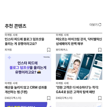
더보기
추천 콘텐츠
마케팅 사례
마케팅 사례
마케
인스타 피드에 블로그 덤프샷을
떠오르는 아이크림 강자, 닥터멜락신
레
올리는 게 유행이라고요?
상세페이지 완벽 해부
방
피처링
뷰티해커스
플랜
마케팅 사례
마케팅 사례
예산을 늘리지 않고 CRM 성과를
'전환 고객은 다 비슷하다'는 착각:
마케
개선하는 법 (1편)
GA4로 읽은 고객의 탐색 패턴
20
리
DXE(디엑스이)
DXE(디엑스이)
재
크리