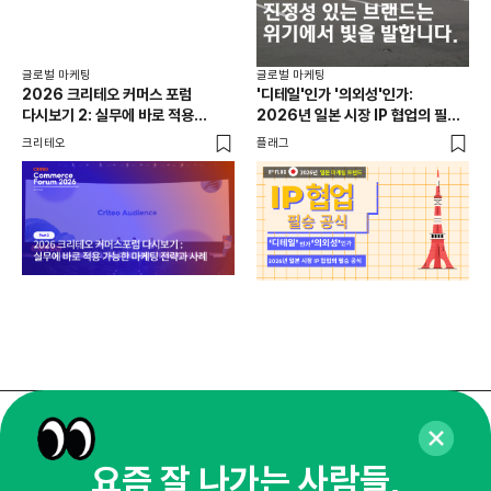
SN
플래
글로벌 마케팅
글로벌 마케팅
2026 크리테오 커머스 포럼
'디테일'인가 '의외성'인가:
다시보기 2: 실무에 바로 적용
2026년 일본 시장 IP 협업의 필승
가능한 마케팅 전략과 사례
공식
크리테오
플래그
매주 화요일 아침,
요즘 잘 나가는 사람들,
마케팅 감각을 깨워 드릴게요!