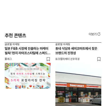
더보기
추천 콘텐츠
글로벌 마케팅
글로벌 마케팅
글로
일본 F&B 시장에 진출하는 마케터
동네 식당과 세이코마트에서 찾은
아마
필독! 현지 라이프스타일에 스며드는
브랜드의 진정성
'O
5가지 로컬라이징 전략
플래그
유크랩마케터 선우의성
피처
글로
일본
선택