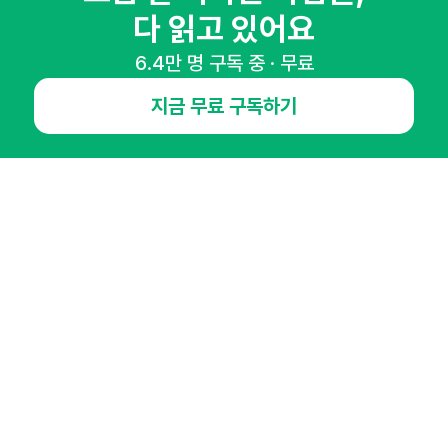
다 읽고 있어요
65,043명의 마케터를 성장시키는 뉴스레터
뉴스레터 구독하기
6.4만 명 구독 중 · 무료
지금 무료 구독하기
NHN AD
오픈애즈란
공지사항
제휴문의
인사이터 신청
뉴스레터
광고안내
경기도 성남시 분당구 대왕판교로645번길 16
대표 : 심도섭
사업자등록번호 : 144-81-27690(
사업자정보확인
)
통신판매업신고번호 : 2014-경기성남-1023
호스팅서비스사업자 : 오픈애즈
서비스•광고 문의 :
1800-2198
이메일 :
openads@openads.co.kr