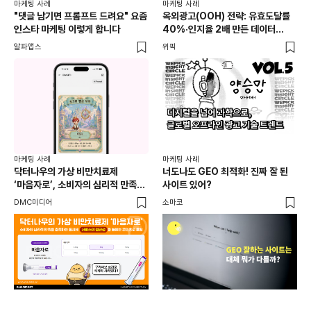
마케팅 사례
마케팅 사례
마케
"댓글 남기면 프롬프트 드려요" 요즘
옥외광고(OOH) 전략: 유효도달률
무
인스타 마케팅 이렇게 합니다
40%·인지율 2배 만든 데이터
‘댓
활용법 | 애드타입 양승만 이사
브
알파앱스
위픽
DM
마케
독립
마케팅 사례
마케팅 사례
출
닥터나우의 가상 비만치료제
너도나도 GEO 최적화! 진짜 잘 된
와디
‘마음자로’, 소비자의 심리적 만족을
사이트 있어?
충족하는 동시에 서비스의 접근성을
DMC미디어
소마코
높이는 콘텐츠로 호평