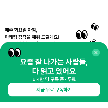
매주 화요일 아침,
마케팅 감각을 깨워 드릴게요!
65,043명의 마케터를 성장시키는 뉴스레터
뉴스레터 구독하기
요즘 잘 나가는 사람들,
다 읽고 있어요
NHN AD
6.4만 명 구독 중 · 무료
지금 무료 구독하기
오픈애즈란
공지사항
제휴문의
인사이터 신청
뉴스레터
광고안내