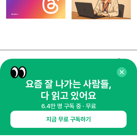
매주 화요일 아침,
마케팅 감각을 깨워 드릴게요!
요즘 잘 나가는 사람들,
65,043명의 마케터를 성장시키는 뉴스레터
뉴스레터 구독하기
다 읽고 있어요
6.4만 명 구독 중 · 무료
지금 무료 구독하기
NHN AD