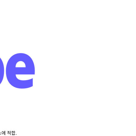
스에
적합
.