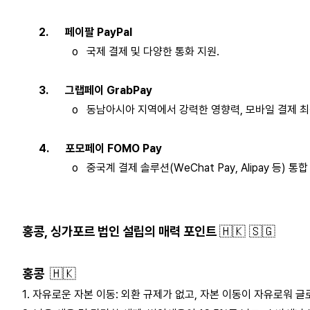
2.
페이팔
PayPal
o
국제
결제
및
다양한
통화
지원
.
3.
그랩페이
GrabPay
o
동남아시아
지역에서
강력한
영향력
,
모바일
결제
최
4.
포모페이
FOMO Pay
o
중국계
결제
솔루션
(WeChat Pay, Alipay
등
)
통합
홍콩, 싱가포르 법인 설립의 매력 포인트
🇭🇰
🇸🇬
홍콩
🇭🇰
1.
자유로운
자본
이동
:
외환
규제가
없고
,
자본
이동이
자유로워
글