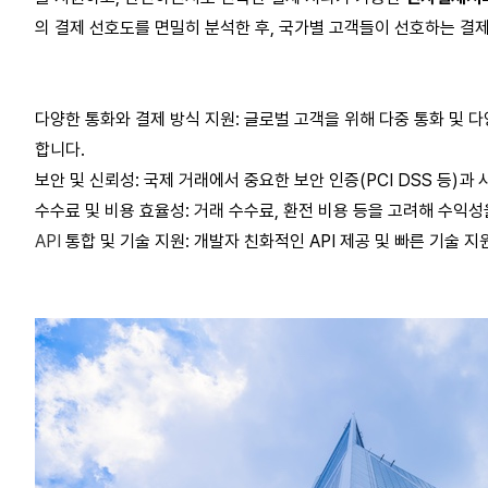
의 결제 선호도를 면밀히 분석한 후,
국가별 고객들이 선호하는 결제
다양한
통화와
결제
방식
지원
:
글로벌
고객을
위해
다중
통화
및
다
합니다
.
보안
및
신뢰성
:
국제
거래에서
중요한
보안
인증
(PCI DSS
등
)
과
수수료
및
비용
효율성
:
거래
수수료
,
환전
비용
등을
고려해
수익성
API
통합
및
기술
지원
:
개발자
친화적인
API
제공
및
빠른
기술
지