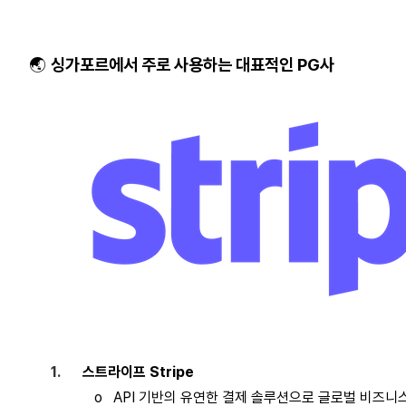
🌏
싱가포르
에서
주로
사용하는
대표적인
PG
사
1.
스트라이프
Stripe
o
API
기반의
유연한
결제
솔루션으로
글로벌
비즈니