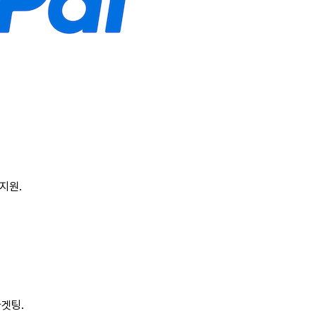
지원
.
타
겟
팅
.