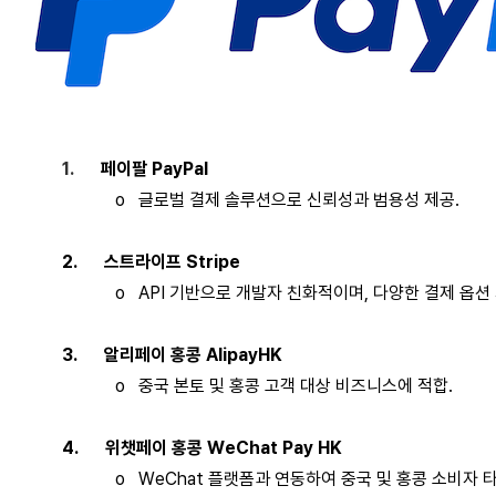
1.
페이팔
PayPal
o
글로벌
결제
솔루션으로
신뢰성과
범용성
제공
.
2.
스트라이프
Stripe
o
API
기반으로
개발자
친화적이며
,
다양한
결제
옵션
3.
알리페이
홍콩
AlipayHK
o
중국
본토
및
홍콩
고객
대상
비즈니스에
적합
.
4.
위챗페이
홍콩
WeChat Pay HK
o
WeChat
플랫폼과
연동하여
중국
및
홍콩
소비자