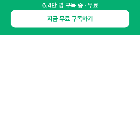
6.4만 명 구독 중 · 무료
지금 무료 구독하기
NHN AD
오픈애즈란
공지사항
제휴문의
인사이터 신청
뉴스레터
광고안내
경기도 성남시 분당구 대왕판교로645번길 16
대표 : 심도섭
사업자등록번호 : 144-81-27690(
사업자정보확인
)
통신판매업신고번호 : 2014-경기성남-1023
호스팅서비스사업자 : 오픈애즈
서비스•광고 문의 :
1800-2198
이메일 :
openads@openads.co.kr
이용약관
개인정보처리방침
instagram
thread
kakaotalk