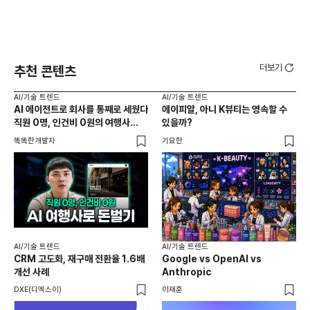
더보기
추천 콘텐츠
AI/기술 트렌드
AI/기술 트렌드
AI
AI 에이전트로 회사를 통째로 세웠다
에이피알, 아니 K뷰티는 영속할 수
20
직원 0명, 인건비 0원의 여행사
있을까?
다시
제작기
가
똑똑한개발자
기묘한
크리
AI
AI
AI/기술 트렌드
AI/기술 트렌드
채널
CRM 고도화, 재구매 전환율 1.6배
Google vs OpenAI vs
두툼
개선 사례
Anthropic
AI
DXE(디엑스이)
이재훈