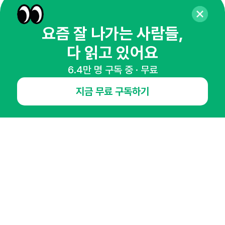
65,043명의 마케터를 성장시키는 뉴스레터
뉴스레터 구독하기
요즘 잘 나가는 사람들,
다 읽고 있어요
6.4만 명 구독 중 · 무료
NHN AD
지금 무료 구독하기
오픈애즈란
공지사항
제휴문의
인사이터 신청
뉴스레터
광고안내
경기도 성남시 분당구 대왕판교로645번길 16
대표 : 심도섭
사업자등록번호 : 144-81-27690(
사업자정보확인
)
통신판매업신고번호 : 2014-경기성남-1023
호스팅서비스사업자 : 오픈애즈
서비스•광고 문의 :
1800-2198
이메일 :
openads@openads.co.kr