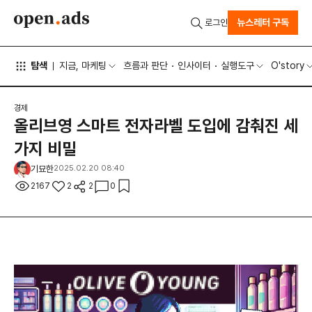
뉴스레터 구독
로그인
탐색
지금, 마케팅
흐름과 판단
인사이터
실행도구
O'story
경제
올리브영 스마트 전자라벨 도입에 감춰진 세
가지 비밀
기묘한
2025.02.20 08:40
2167
2
2
0