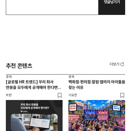
댓글남기기
더보기
추천 콘텐츠
경제
경제
경제
[글로벌 HR 트렌드] 우리 회사
백화점·편의점·알람 앱까지 아이돌을
[위
연봉을 모두에게 공개해야 한다면? |
찾는 이유
집부
급여 투명성 법, 해외 사례, 연봉
기업
위펀
기묘한
위펀
공개, 채용 공고
증명