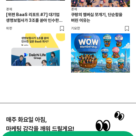
경제
일본
경제
경제
달
[위펀 BaaS 리포트 #7] 대기업
쿠팡의 멤버십 쪼개기, 단순함을
생명보험사가 3조를 쏟아 인수한
버린 이유는
기묘
일본 BaaS 회사의 정체는?
위펀
기묘한
매주 화요일 아침,
마케팅 감각을 깨워 드릴게요!