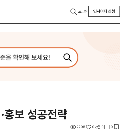
로그인
인사이터 신청
팅·홍보 성공전략
2208
0
0
0