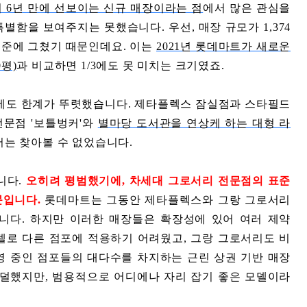
 6년 만에 선보이는 신규 매장이라는 점
에서 많은 관심을
함을 보여주지는 못했습니다. 우선, 매장 규모가 1,374
 수준에 그쳤기 때문인데요. 이는
2021년 롯데마트가 새로운
평)
과 비교하면 1/3에도 못 미치는 크기였죠.
데에도 한계가 뚜렷했습니다. 제타플렉스 잠실점과 스타필드
전문점 '보틀벙커'와
별마당 도서관을 연상케 하는 대형 라
는 찾아볼 수 없었습니다.
니다.
오히려 평범했기에, 차세대 그로서리 전문점의 표준
문입니다.
롯데마트는 그동안 제타플렉스와 그랑 그로서리
니다. 하지만 이러한 매장들은 확장성에 있어 여러 제약
델로 다른 점포에 적용하기 어려웠고, 그랑 그로서리도 비
영 중인 점포들의 대다수를 차지하는 근린 상권 기반 매장
 덜했지만, 범용적으로 어디에나 자리 잡기 좋은 모델이라