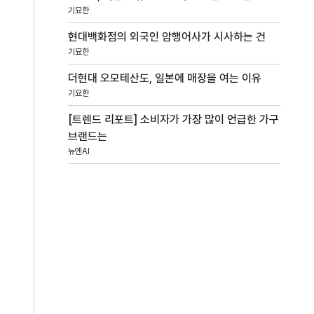
기묘한
현대백화점의 외국인 암행어사가 시사하는 건
기묘한
더현대 오모테산도, 일본에 매장을 여는 이유
기묘한
[트렌드 리포트] 소비자가 가장 많이 언급한 가구
브랜드는
뉴엔AI