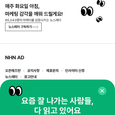
매주 화요일 아침,
마케팅 감각을 깨워 드릴게요!
65,043명의 마케터를 성장시키는 뉴스레터
뉴스레터 구독하기
NHN AD
오픈애즈란
공지사항
제휴문의
인사이터 신청
뉴스레터
광고안내
경기도 성남시 분당구 대왕판교로645번길 16
대표 : 심도섭
사업자등록번호 : 144-81-27690(
사업자정보확인
)
요즘 잘 나가는 사람들,
통신판매업신고번호 : 2014-경기성남-1023
다 읽고 있어요
호스팅서비스사업자 : 오픈애즈
서비스•광고 문의 :
1800-2198