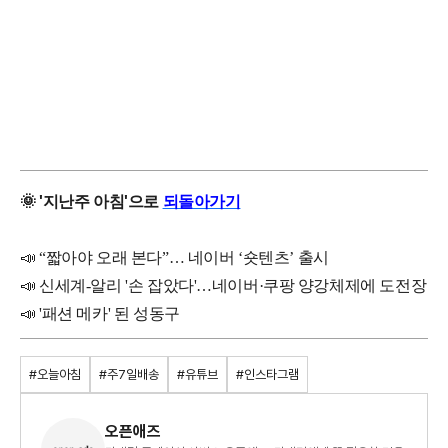
🌞 '지난주 아침'으로
되돌아가기
📣 “짧아야 오래 본다”… 네이버 ‘숏텐츠’ 출시
📣 신세계-알리 '손 잡았다'…네이버·쿠팡 양강체제에 도전장
📣
'패션 메카' 된 성동구
#오늘아침
#주7일배송
#유튜브
#인스타그램
오픈애즈