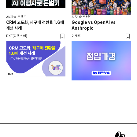
AI
AI
AI/기술 트렌드
AI/기술 트렌드
채널
CRM 고도화, 재구매 전환율 1.6배
Google vs OpenAI vs
두툼
개선 사례
Anthropic
AI
DXE(디엑스이)
이재훈