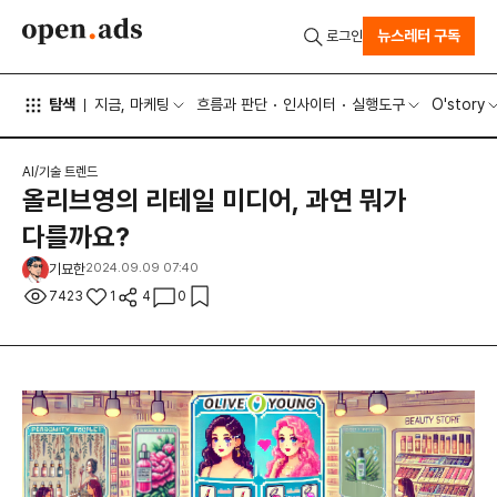
뉴스레터 구독
로그인
탐색
지금, 마케팅
흐름과 판단
인사이터
실행도구
O'story
AI/기술 트렌드
올리브영의 리테일 미디어, 과연 뭐가
다를까요?
기묘한
2024.09.09 07:40
7423
1
4
0