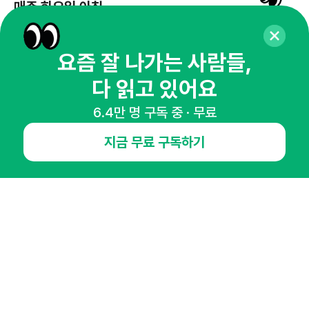
매주 화요일 아침,
마케팅 감각을 깨워 드릴게요!
65,043명의 마케터를 성장시키는 뉴스레터
요즘 잘 나가는 사람들,
뉴스레터 구독하기
다 읽고 있어요
6.4만 명 구독 중 · 무료
지금 무료 구독하기
NHN AD
오픈애즈란
공지사항
제휴문의
인사이터 신청
뉴스레터
광고안내
경기도 성남시 분당구 대왕판교로645번길 16
대표 : 심도섭
사업자등록번호 : 144-81-27690(
사업자정보확인
)
통신판매업신고번호 : 2014-경기성남-1023
호스팅서비스사업자 : 오픈애즈
서비스•광고 문의 :
1800-2198