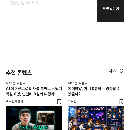
댓글남기기
더보기
추천 콘텐츠
AI/기술 트렌드
AI/기술 트렌드
AI
AI 에이전트로 회사를 통째로 세웠다
에이피알, 아니 K뷰티는 영속할 수
20
직원 0명, 인건비 0원의 여행사
있을까?
다시
제작기
가
똑똑한개발자
기묘한
크리