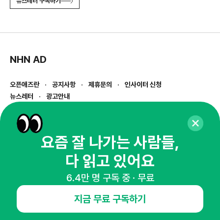
뉴스레터 구독하기
NHN AD
오픈애즈란
공지사항
제휴문의
인사이터 신청
뉴스레터
광고안내
경기도 성남시 분당구 대왕판교로645번길 16
대표 : 심도섭
사업자등록번호 : 144-81-27690(
사업자정보확인
)
요즘 잘 나가는 사람들,
통신판매업신고번호 : 2014-경기성남-1023
다 읽고 있어요
호스팅서비스사업자 : 오픈애즈
서비스•광고 문의 :
1800-2198
6.4만 명 구독 중 · 무료
이메일 :
openads@openads.co.kr
지금 무료 구독하기
이용약관
개인정보처리방침