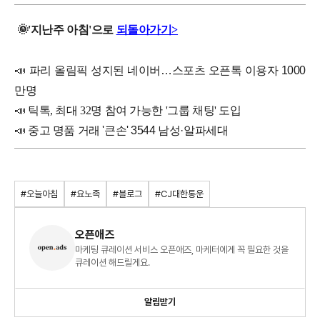
🌞
'지난주
아침'으로
되돌아가기>
📣
파리 올림픽 성지된 네이버…스포츠 오픈톡 이용자 1000
만명
📣
틱톡, 최대 32명 참여 가능한 '그룹 채팅' 도입
📣
중고 명품 거래 '큰손' 3544 남성·알파세대
#오늘아침
#요노족
#블로그
#CJ대한통운
오픈애즈
마케팅 큐레이션 서비스 오픈애즈, 마케터에게 꼭 필요한 것을
큐레이션 해드릴게요.
알림받기