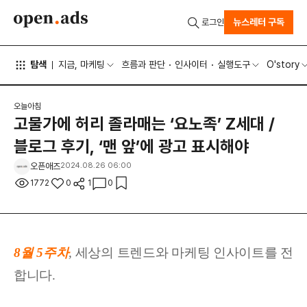
뉴스레터 구독
로그인
탐색
지금, 마케팅
흐름과 판단
인사이터
실행도구
O'story
오늘아침
고물가에 허리 졸라매는 ‘요노족’ Z세대 /
블로그 후기, ‘맨 앞’에 광고 표시해야
오픈애즈
2024.08.26 06:00
1772
0
1
0
8월 5주차
,
세상
의 트렌드와 마케팅 인사이트를 전
합니다.