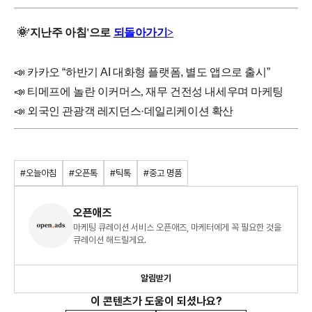
🌞
'지난주
아침'으로
되돌아가기>
📣
카카오 “하반기 AI 대화형 플랫폼, 별도 앱으로 출시”
📣
티메프에 놀란 이커머스, 재무 건전성 내세우며 마케팅
📣
외국인 관광객 레지던스·데일리케이션 확산
#오늘아침
#오픈톡
#틱톡
#중고 명품
오픈애즈
마케팅 큐레이션 서비스 오픈애즈, 마케터에게 꼭 필요한 것을
큐레이션 해드릴게요.
알림받기
이 콘텐츠가 도움이 되셨나요?