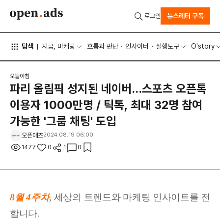
뉴스레터 구독
로그인
탐색
지금, 마케팅
흐름과 판단
인사이터
실행도구
O'story
오늘아침
파리 올림픽 성지된 네이버…스포츠 오픈톡
이용자 1000만명 / 틱톡, 최대 32명 참여
가능한 '그룹 채팅' 도입
오픈애즈
2024.08.19 06:00
1477
0
1
0
8월 4주차
,
세상
의 트렌드와 마케팅 인사이트를 전
합니다.