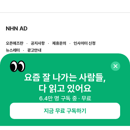
NHN AD
오픈애즈란
공지사항
제휴문의
인사이터 신청
뉴스레터
광고안내
경기도 성남시 분당구 대왕판교로645번길 16
대표 : 심도섭
사업자등록번호 : 144-81-27690(
사업자정보확인
)
요즘 잘 나가는 사람들,
통신판매업신고번호 : 2014-경기성남-1023
다 읽고 있어요
호스팅서비스사업자 : 오픈애즈
서비스•광고 문의 :
1800-2198
6.4만 명 구독 중 · 무료
이메일 :
openads@openads.co.kr
지금 무료 구독하기
이용약관
개인정보처리방침
instagram
thread
kakaotalk