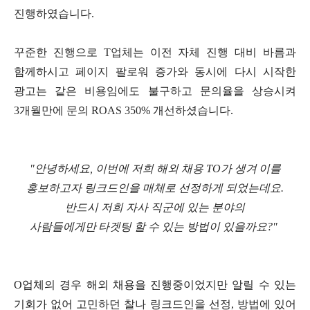
진행하였습니다
.
꾸준한 진행으로
T
업체는 이전 자체 진행 대비 바름과
함께하시고 페이지 팔로워 증가와 동시에 다시 시작한
광고는 같은 비용임에도 불구하고 문의율을 상승시켜
3
개월만에 문의
ROAS 350%
개선하셨습니다
.
"안녕하세요
,
이번에
저희
해외
채용
TO
가
생겨
이를
홍보하고자
링크드인을
매체로
선정하게
되었는데요
.
반드시
저희
자사
직군에
있는
분야의
사람들에게만
타겟팅
할
수
있는
방법이
있을까요
?"
O
업체의 경우 해외 채용을 진행중이었지만 알릴 수 있는
기회가 없어 고민하던 찰나 링크드인을 선정
,
방법에 있어