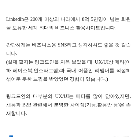
LinkedIn
은
200
개 이상의 나라에서
8
억
5
천명이 넘는 회원
을 보유한 세계 최대의 비즈니스 활용사이트입니다
.
간단하게는 비즈니스용
SNS
라고 생각하셔도 좋을 것 같습
니다
.
(
실제 필자는 링크드인을 처음 보았을 때
, UX/UI
상 메타
(
이
하 페이스북
,
인스타그램
)
과 국내 어플인 리멤버를 적절히
섞어둔 듯한 느낌을 받았었던 경험이 있습니다
.)
링크드인의 대부분의
UX/UI
는 메타를 많이 닮아있지만
,
채용과
B2B
관련해서 분명한 차이점
(
기능
,
활용안 등
)
은 존
재합니다
.