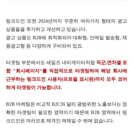
링크드인 또한
2024
년까지 꾸준히 여러가지 형태의 광고
상품들을 추가하고 개선하고 있습니다
.
광고 상품도
B2B
에 최적화되어 대화형
,
인메일 발송형
,
채
용광고형 등 다양하게 구비되어 있죠
.
타겟팅 부문에서도 세일즈 네비게이터처럼
직군
,
연차별 포
함
"
회사페이지
"
를 직접적으로 타겟팅하여 해당 회사에
근무하는 링크드인 사용자
(
프로필 표시된
)
까지 모두 코어
하게 타겟팅이 가능합니다
.
B2B
마케팅은 비교적
B2C
와 달리 광범위한 노출보다는 정
확한 타겟팅이 필요한 영역이기 때문에
B2B
영역에서 링
크드인은 여러모로 제격인 매체일 수 밖에 없습니다
.