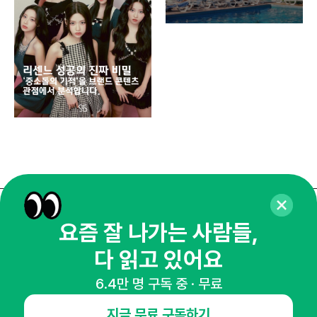
똑똑
매주 화요일 아침,
요즘 잘 나가는 사람들,
마케팅 감각을 깨워 드릴게요!
다 읽고 있어요
65,043명의 마케터를 성장시키는 뉴스레터
6.4만 명 구독 중 · 무료
뉴스레터 구독하기
지금 무료 구독하기