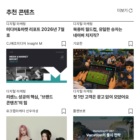
더보기
추천 콘텐츠
디지털 마케팅
디지털 마케팅
디지
미디어&마켓 리포트 2026년 7월
북중미 월드컵, 유일한 승자는
브
호
네이버 치지직?
팬
CJ메조미디어 Insight M
기묘한
유크
디지털 마케팅
디지털 마케팅
리센느 성공의 핵심, '브랜드
첫 1만 고객은 광고 없이 모았어요
콘텐츠'의 힘
유크랩마케터 선우의성
플랜브로
디지
AI
쇼핑