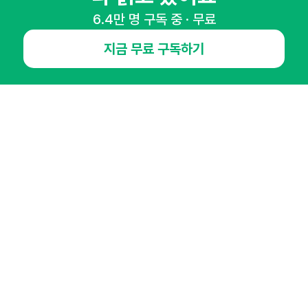
6.4만 명 구독 중 · 무료
지금 무료 구독하기
NHN AD
오픈애즈란
공지사항
제휴문의
인사이터 신청
뉴스레터
광고안내
경기도 성남시 분당구 대왕판교로645번길 16
대표 : 심도섭
사업자등록번호 : 144-81-27690(
사업자정보확인
)
통신판매업신고번호 : 2014-경기성남-1023
호스팅서비스사업자 : 오픈애즈
서비스•광고 문의 :
1800-2198
이메일 :
openads@openads.co.kr
이용약관
개인정보처리방침
instagram
thread
kakaotalk