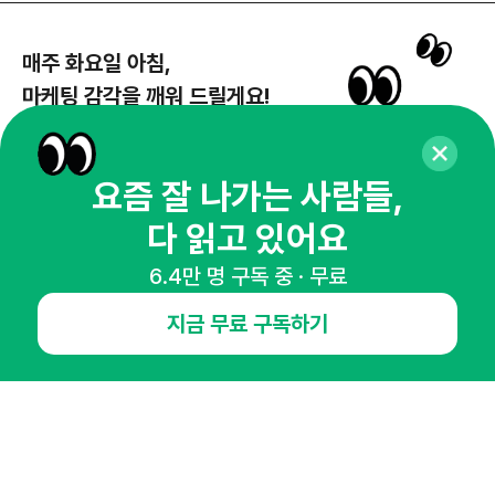
매주 화요일 아침,
마케팅 감각을 깨워 드릴게요!
65,043명의 마케터를 성장시키는 뉴스레터
뉴스레터 구독하기
요즘 잘 나가는 사람들,
다 읽고 있어요
6.4만 명 구독 중 · 무료
NHN AD
지금 무료 구독하기
오픈애즈란
공지사항
제휴문의
인사이터 신청
뉴스레터
광고안내
경기도 성남시 분당구 대왕판교로645번길 16
대표 : 심도섭
사업자등록번호 : 144-81-27690(
사업자정보확인
)
통신판매업신고번호 : 2014-경기성남-1023