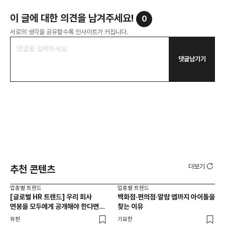
이 글에 대한 의견을 남겨주세요!
0
서로의 생각을 공유할수록 인사이트가 커집니다.
댓글남기기
더보기
추천 콘텐츠
업종별 트렌드
업종별 트렌드
업종
[글로벌 HR 트렌드] 우리 회사
백화점·편의점·알람 앱까지 아이돌을
드라
연봉을 모두에게 공개해야 한다면? |
찾는 이유
진
급여 투명성 법, 해외 사례, 연봉
위펀
기묘한
기묘