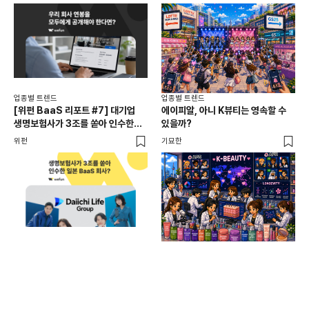
공개, 채용 공고
업종별 트렌드
업종별 트렌드
업종
[위펀 BaaS 리포트 #7] 대기업
에이피알, 아니 K뷰티는 영속할 수
민음
생명보험사가 3조를 쏟아 인수한
있을까?
달
일본 BaaS 회사의 정체는?
위펀
기묘한
기묘