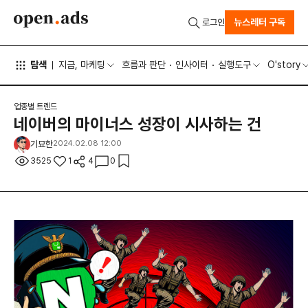
뉴스레터 구독
로그인
탐색
지금, 마케팅
흐름과 판단
인사이터
실행도구
O'story
업종별 트렌드
네이버의 마이너스 성장이 시사하는 건
기묘한
2024.02.08 12:00
3525
1
4
0