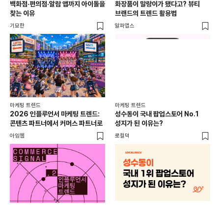
백화점·편의점·알람 앱까지 아이돌을
화장품이 말랑이가 됐다고? 뷰티
서
찾는 이유
브랜드의 트렌드 활용법
오프
기묘한
알파앱스
로컬
마케팅 트렌드
마케팅 트렌드
2026 인플루언서 마케팅 트렌드:
성수동이 국내 팝업스토어 No.1
콘텐츠 파트너에서 커머스 파트너로
성지가 된 이유는?
아임웹
로컬덕
마케
하
브루