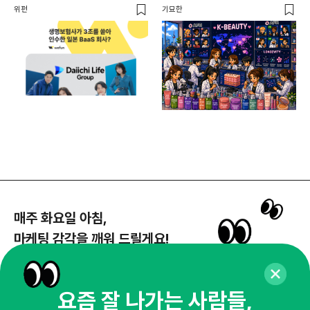
일본 BaaS 회사의 정체는?
위펀
기묘한
기묘
매주 화요일 아침,
마케팅 감각을 깨워 드릴게요!
65,043명의 마케터를 성장시키는 뉴스레터
뉴스레터 구독하기
요즘 잘 나가는 사람들,