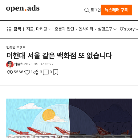
뉴스레터 구독
로그인
탐색
지금, 마케팅
흐름과 판단
인사이터
실행도구
O'story
업종별 트렌드
더현대 서울 같은 백화점 또 없습니다
기묘한
2023.09.07 13:27
5566
1
3
0