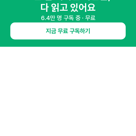
다 읽고 있어요
6.4만 명 구독 중 · 무료
NHN AD
지금 무료 구독하기
오픈애즈란
공지사항
제휴문의
인사이터 신청
뉴스레터
광고안내
경기도 성남시 분당구 대왕판교로645번길 16
대표 : 심도섭
사업자등록번호 : 144-81-27690(
사업자정보확인
)
통신판매업신고번호 : 2014-경기성남-1023
호스팅서비스사업자 : 오픈애즈
서비스•광고 문의 :
1800-2198
이메일 :
openads@openads.co.kr
이용약관
개인정보처리방침
instagram
thread
kakaotalk