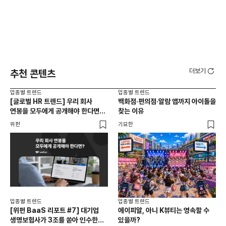
더보기
추천 콘텐츠
업종별 트렌드
업종별 트렌드
업종
[글로벌 HR 트렌드] 우리 회사
백화점·편의점·알람 앱까지 아이돌을
드라
연봉을 모두에게 공개해야 한다면? |
찾는 이유
진
급여 투명성 법, 해외 사례, 연봉
위펀
기묘한
기묘
공개, 채용 공고
업종별 트렌드
업종별 트렌드
업종
[위펀 BaaS 리포트 #7] 대기업
에이피알, 아니 K뷰티는 영속할 수
민음
생명보험사가 3조를 쏟아 인수한
있을까?
달