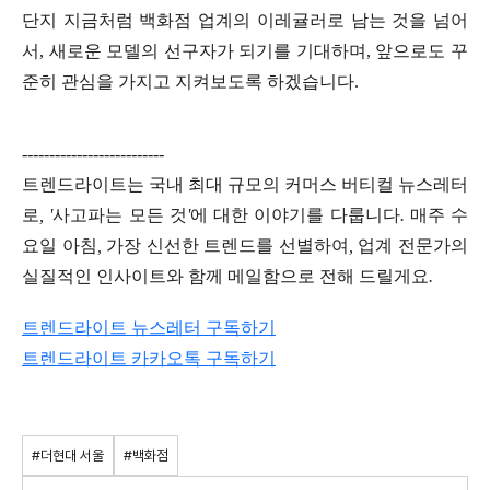
단지 지금처럼 백화점 업계의 이레귤러로 남는 것을 넘어
서, 새로운 모델의 선구자가 되기를 기대하며, 앞으로도 꾸
준히 관심을 가지고 지켜보도록 하겠습니다.
--------------------------
트렌드라이트는
국내
최대
규모의
커머스
버티컬
뉴스레터
로
, '
사고파는
모든
것
'
에
대한
이야기를
다룹니다
.
매주
수
요일
아침
,
가장
신선한
트렌드를
선별하여
,
업계
전문가의
실질적인
인사이트와
함께
메일함으로
전해
드릴게요
.
트렌드라이트 뉴스레터 구독하기
트렌드라이트
카카오톡
구독하기
#더현대 서울
#백화점