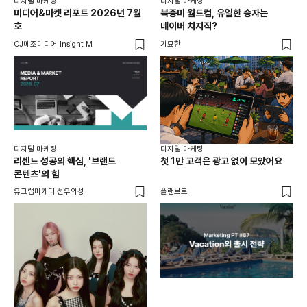
디지털 마케팅
디지털 마케팅
디지
미디어&마켓 리포트 2026년 7월
북중미 월드컵, 유일한 승자는
브
호
네이버 치지직?
팬
CJ메조미디어 Insight M
기묘한
유크
디지털 마케팅
디지털 마케팅
리센느 성공의 핵심, '브랜드
첫 1만 고객은 광고 없이 모았어요
콘텐츠'의 힘
유크랩마케터 선우의성
플랜브로
디지
AI
쇼핑
똑똑