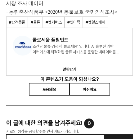
시장 조사 데이터
· 농림축산식품부
<2020
년 동물보호 국민의식조사
>
#반려동물
#물류
#펫커머스
#펫미족
#펫헬스케어
콜로세움 풀필먼트
초간단 물류 경쟁력 '콜로세움' 입니다. AI 솔루션 기반
이커머스에 최적화된 물류 서비스를 운영한 빅데이터를
바탕으로 물류, 이커머스, 유통에 관련된 트렌드를 소개합니다.
알림받기
이 콘텐츠가 도움이 되셨나요?
도움돼요
아쉬워요
이 글에 대한 의견을 남겨주세요!
0
서로의 생각을 공유할수록 인사이트가 커집니다.