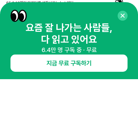
65,043명의 마케터를 성장시키는 뉴스레터
뉴스레터 구독하기
요즘 잘 나가는 사람들,
다 읽고 있어요
NHN AD
6.4만 명 구독 중 · 무료
지금 무료 구독하기
오픈애즈란
공지사항
제휴문의
인사이터 신청
뉴스레터
광고안내
경기도 성남시 분당구 대왕판교로645번길 16
대표 : 심도섭
사업자등록번호 : 144-81-27690(
사업자정보확인
)
통신판매업신고번호 : 2014-경기성남-1023
호스팅서비스사업자 : 오픈애즈
서비스•광고 문의 :
1800-2198
이메일 :
openads@openads.co.kr