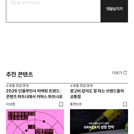
댓글남기기
더보기
추천 콘텐츠
쇼핑몰 창업/운영
쇼핑몰 창업/운영
쇼핑
2026 인플루언서 마케팅 트렌드:
광고비 없이도 잘 파는 브랜드들의
후
콘텐츠 파트너에서 커머스 파트너로
공통점
프롬
아임웹
플랜브로
와디