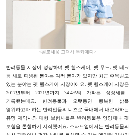
<
콜로세움 고객사 두카메디
>
반려동물 시장이 성장하며 펫 헬스케어
,
펫 푸드
,
펫 테크
등 새로 파생된 분야는 여러 분야가 있지만 최근 주목받고
있는 분야는 펫 헬스케어 시장이에요
.
펫 헬스케어 시장은
2017
년부터
2021
년까지
34.4%
의 가파른 성장세를
기록했는데요
.
반려동물과 오랫동안 행복한 삶을
영위하고자 하는 반려인들의 니즈로 국내에서 내로라하는
유명 제약사와 대형 보험사들은 반려동물용 영양제나 펫
보험을 론칭하기 시작했어요
.
스타트업에서는 반려동물의
식사 패턴이나 건강 상태를 분석할 수 있는 데이터 기반의