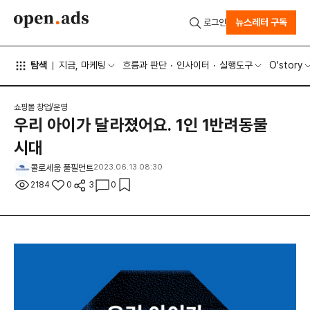
뉴스레터 구독
로그인
탐색
지금, 마케팅
흐름과 판단
인사이터
실행도구
O'story
쇼핑몰 창업/운영
우리 아이가 달라졌어요. 1인 1반려동물
시대
콜로세움 풀필먼트
2023.06.13 08:30
2184
0
3
0