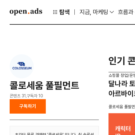
탐색
지금, 마케팅
흐름과
인기 
쇼핑몰 창업/운
달나라 토
콜로세움 풀필먼트
아르바이
콘텐츠
31
구독자
10
구독하기
콜로세움 풀필
초간단 물류 경쟁력 '콜로세움' 입니다. AI 솔루션