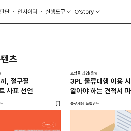
 판단
인사이터
실행도구
O'story
콘텐츠
영
쇼핑몰 창업/운영
끼, 절구질
3PL 물류대행 이용 시
트 사표 선언
알아야 하는 견적서 
먼트
콜로세움 풀필먼트