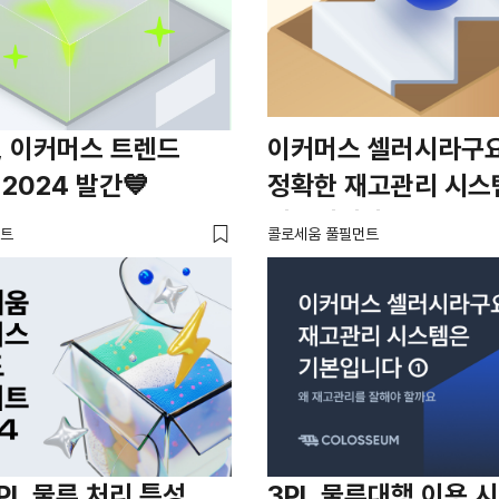
, 이커머스 트렌드
이커머스 셀러시라구
2024 발간💙
정확한 재고관리 시스
기본입니다 ①
먼트
콜로세움 풀필먼트
PL 물류 처리 특성
3PL 물류대행 이용 시