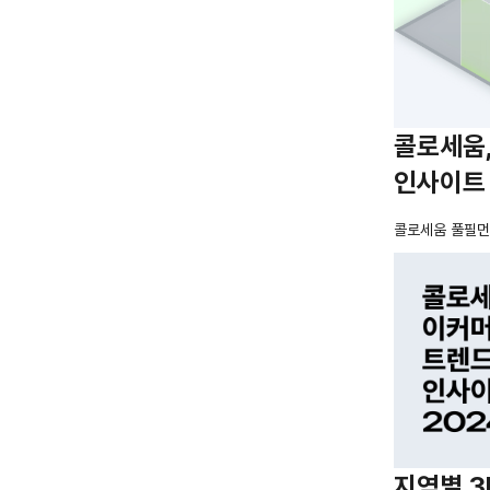
콜로세움
인사이트 
콜로세움 풀필
지역별 3