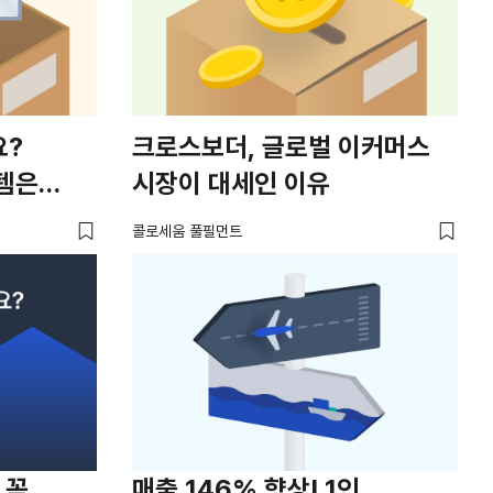
요?
크로스보더, 글로벌 이커머스
템은
시장이 대세인 이유
콜로세움 풀필먼트
 꼭
매출 146% 향상! 1인