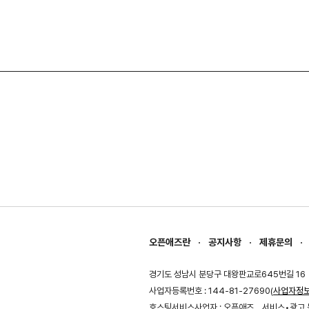
오픈애즈란
공지사항
제휴문의
경기도 성남시 분당구 대왕판교로645번길 16
사업자등록번호 : 144-81-27690(
사업자정
호스팅서비스사업자 : 오픈애즈
서비스•광고 