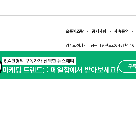
오픈애즈란
공지사항
제휴문의
경기도 성남시 분당구 대왕판교로645번길 16
사업자등록번호 : 144-81-27690(
사업자정
호스팅서비스사업자 : 오픈애즈
서비스•광고 
6.4만명의 구독자가 선택한 뉴스레터
구
마케팅 트렌드를 메일함에서 받아보세요!
이용약관
개인정보처리방침
© NHN AD. All rights reserved.