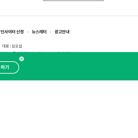
인사이터 신청
뉴스레터
광고안내
대표 : 심도섭
보확인
)
통신판매업신고번호 : 2014-경기성남-1023
문의 :
1800-2198
이메일 :
openads@openads.co.kr
독하기