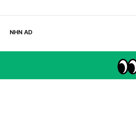
NHN AD
instagram
thread
kakaotalk