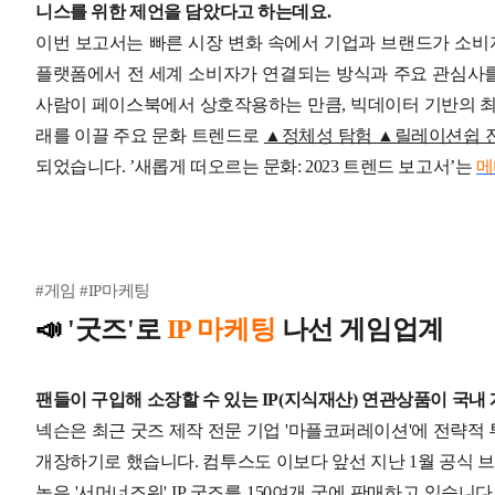
니스를 위한 제언을 담았다고 하는데요.
이번 보고서는 빠른 시장 변화 속에서 기업과 브랜드가 소비
플랫폼에서 전 세계 소비자가 연결되는 방식과 주요 관심사를
사람이 페이스북에서 상호작용하는 만큼, 빅데이터 기반의 
래를 이끌 주요 문화 트렌드로
▲정체성 탐험 ▲릴레이션쉽 진
되었습니다.
’새롭게 떠오르는 문화: 2023 트렌드 보고서’는
메
#게임 #IP마케팅
📣
'굿즈'로
IP 마케팅
나선 게임업계
팬들이 구입해 소장할 수 있는 IP(지식재산) 연관상품이 국내
넥슨은 최근 굿즈 제작 전문 기업 '마플코퍼레이션'에 전략적 투
개장하기로 했습니다.
컴투스도 이보다 앞선 지난 1월 공식 
높은 '서머너즈워' IP 굿즈를 150여개 국에 판매하고 있습니다