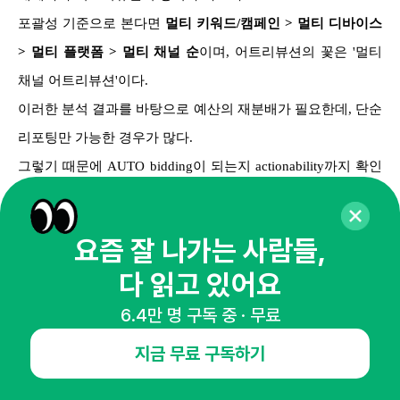
포괄성 기준으로 본다면
멀티 키워드/캠페인 > 멀티 디바이스
> 멀티 플랫폼 > 멀티 채널 순
이며,
어트리뷰션의 꽃은 '멀티
채널 어트리뷰션'이다.
이러한 분석 결과를 바탕으로 예산의 재분배가 필요한데, 단순
리포팅만 가능한 경우가 많다.
그렇기 때문에 AUTO bidding이 되는지 actionability까지 확인
해야 한다.구글 애드워즈는 자동비딩까지 가능하다.
요즘 잘 나가는 사람들,
1) 대표적인 어트리뷰션 모델
다 읽고 있어요
6.4만 명 구독 중 · 무료
지금 무료 구독하기