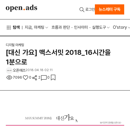
뉴스레터 구독
로그인
탐색
지금, 마케팅
흐름과 판단
인사이터
실행도구
O'story
디지털 마케팅
[대신 가요] 맥스서밋 2018_16시간을
1분으로
오픈애즈
2018.04.18 02:11
7096
0
2
0