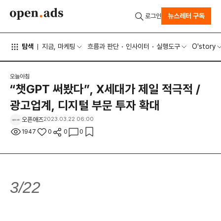
뉴스레터 구독
로그인
탐색
지금, 마케팅
흐름과 판단
인사이터
실행도구
O'story
오늘아침
“챗GPT 써봤다”, X세대가 제일 적극적 /
광고업계, 디지털 부문 투자 확대
오픈애즈
2023.03.22 06:00
1947
0
0
0
3/22