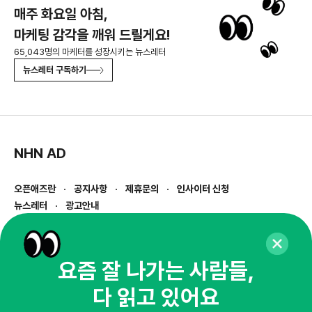
매주 화요일 아침,
마케팅 감각을 깨워 드릴게요!
65,043명의 마케터를 성장시키는 뉴스레터
뉴스레터 구독하기
NHN AD
오픈애즈란
공지사항
제휴문의
인사이터 신청
뉴스레터
광고안내
경기도 성남시 분당구 대왕판교로645번길 16
대표 : 심도섭
사업자등록번호 : 144-81-27690(
사업자정보확인
)
요즘 잘 나가는 사람들,
통신판매업신고번호 : 2014-경기성남-1023
다 읽고 있어요
호스팅서비스사업자 : 오픈애즈
서비스•광고 문의 :
1800-2198